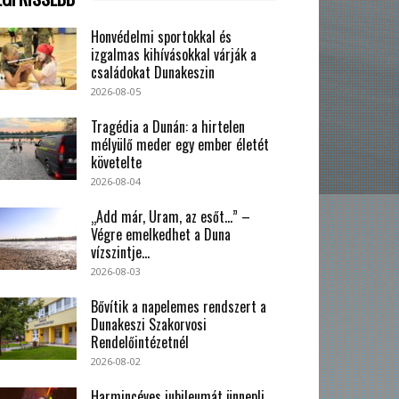
Honvédelmi sportokkal és
izgalmas kihívásokkal várják a
családokat Dunakeszin
2026-08-05
Tragédia a Dunán: a hirtelen
mélyülő meder egy ember életét
követelte
2026-08-04
„Add már, Uram, az esőt…” –
Végre emelkedhet a Duna
vízszintje...
2026-08-03
Bővítik a napelemes rendszert a
Dunakeszi Szakorvosi
Rendelőintézetnél
2026-08-02
Harmincéves jubileumát ünnepli