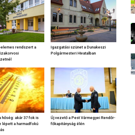
apelemes rendszert a
Igazgatási szünet a Dunakeszi
Szakorvosi
Polgármesteri Hivatalban
zetnél
 hőség: akár 37 fok is
Új vezető a Pest Vármegyei Rendőr-
be lépett a harmadfokú
főkapitányság élén
tás