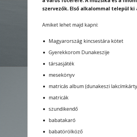
a város főterére. A muzsika és a fino
szervezők. Első alkalommal települ ki
Amiket lehet majd kapni:
Magyarország kincsestára kötet
Gyerekkorom Dunakeszije
társasjáték
mesekönyv
matricás album (dunakeszi lakcímkárt
matricák
szundikendő
babatakaró
babatörölköző