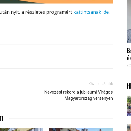
után nyit, a részletes programért
kattintsanak ide
.
B
é
20
H
Következő cikk
Nevezési rekord a jubileumi Virágos
Magyarország versenyen
TI