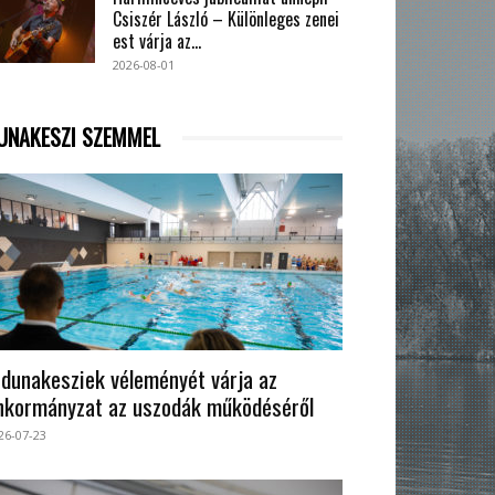
Csiszér László – Különleges zenei
est várja az...
2026-08-01
UNAKESZI SZEMMEL
 dunakesziek véleményét várja az
nkormányzat az uszodák működéséről
26-07-23