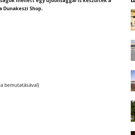
mságok mellett egy újdonsággal is készültek a
 a Dunakeszi Shop.
ya bemutatásával)