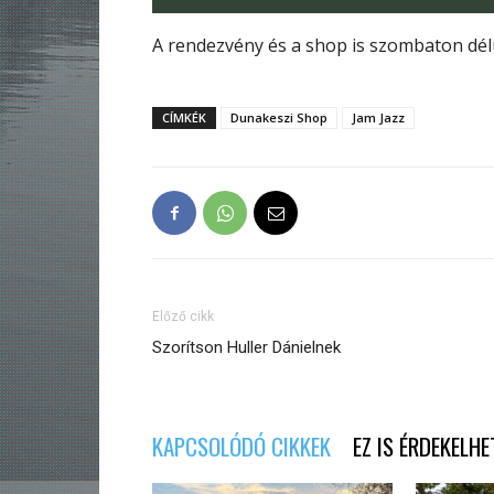
A rendezvény és a shop is szombaton dél
CÍMKÉK
Dunakeszi Shop
Jam Jazz
Előző cikk
Szorítson Huller Dánielnek
KAPCSOLÓDÓ CIKKEK
EZ IS ÉRDEKELHE