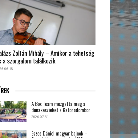
alázs Zoltán Mihály – Amikor a tehetség
s a szorgalom találkozik
26-06-18
ÍREK
A Box Team mozgatta meg a
dunakeszieket a Katonadombon
2026-07-31
Eszes Dániel magyar bajnok –