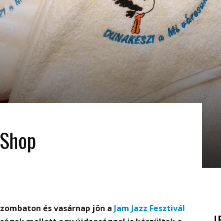
 Shop
szombaton és vasárnap jön a
Jam Jazz Fesztivál
L