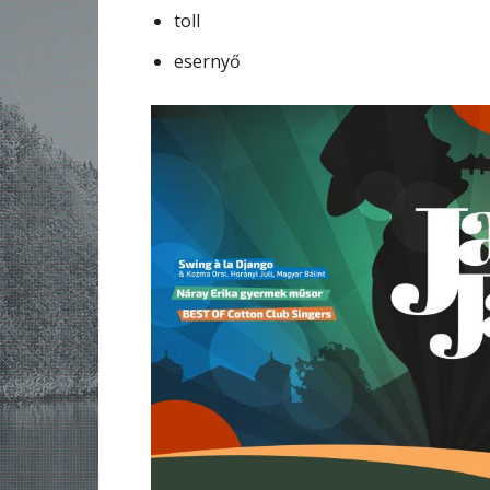
toll
esernyő