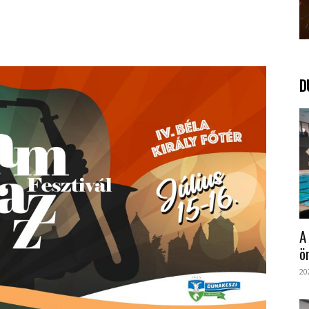
D
A
ö
20