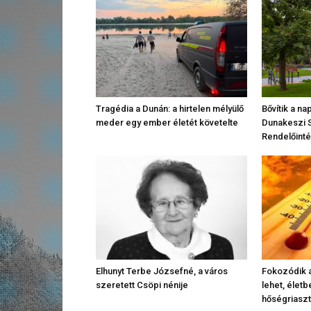
Tragédia a Dunán: a hirtelen mélyülő
Bővítik a n
meder egy ember életét követelte
Dunakeszi 
Rendelőinté
Elhunyt Terbe Józsefné, a város
Fokozódik a
szeretett Csöpi nénije
lehet, élet
hőségriasz