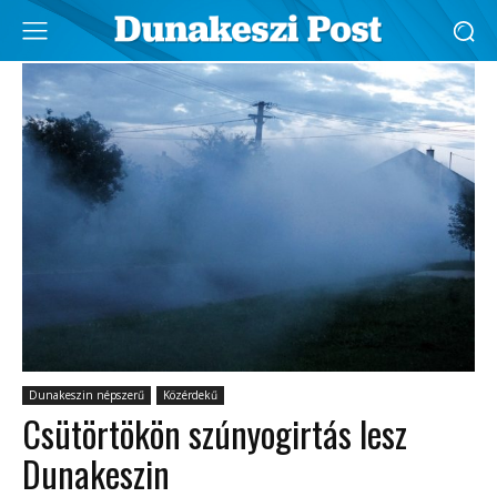
Dunakeszin népszerű
Közérdekű
Csütörtökön szúnyogirtás lesz
Dunakeszin