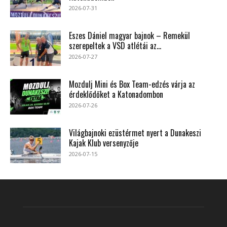
2026-07-31
Eszes Dániel magyar bajnok – Remekül
szerepeltek a VSD atlétái az...
2026-07-27
Mozdulj Mini és Box Team-edzés várja az
érdeklődőket a Katonadombon
2026-07-26
Világbajnoki ezüstérmet nyert a Dunakeszi
Kajak Klub versenyzője
2026-07-15