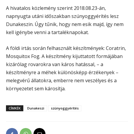
A hivatalos közlemény szerint 2018.08.23-án,
napnyugta utáni időszakban szúnyoggyérítés lesz
Dunakeszin. Úgy tűnik, hogy nem esik majd, így nem
kell igénybe venni a tartaléknapokat.
A földi irtás során felhasznált készítmények: Coratrin,
Mosquitox Fog. A készítmény kijuttatott formájában
kizárólag rovarokra van káros hatással, – a
készítményre a méhek különösképp érzékenyek –
melegvérű állatokra, emberre nem veszélyes és a
környezetet sem károsítja.
CÍMKÉK
Dunakeszi
szúnyoggyérítés