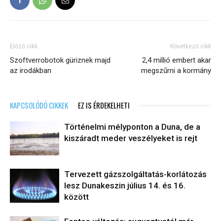
Előző cikk
Következő cikk
Szoftverrobotok güriznek majd
2,4 millió embert akar
az irodákban
megszűrni a kormány
KAPCSOLÓDÓ CIKKEK
EZ IS ÉRDEKELHETI
Történelmi mélyponton a Duna, de a
kiszáradt meder veszélyeket is rejt
Tervezett gázszolgáltatás-korlátozás
lesz Dunakeszin július 14. és 16.
között