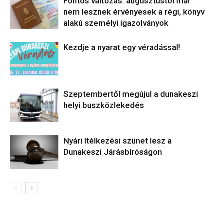
Fontos változás: augusztustól már
nem lesznek érvényesek a régi, könyv
alakú személyi igazolványok
Kezdje a nyarat egy véradással!
Szeptembertől megújul a dunakeszi
helyi buszközlekedés
Nyári ítélkezési szünet lesz a
Dunakeszi Járásbíróságon