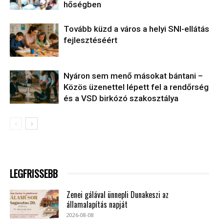
hőségben
Tovább küzd a város a helyi SNI-ellátás
fejlesztéséért
Nyáron sem menő másokat bántani –
Közös üzenettel lépett fel a rendőrség
és a VSD birkózó szakosztálya
LEGFRISSEBB
Zenei gálával ünnepli Dunakeszi az
államalapítás napját
2026-08-08