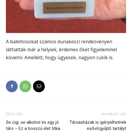
A balettosokat számos dunakeszi rendezvényen
láthatták már a helyiek, érdemes őket figyelemmel
követni. Amellett, hogy ügyesek, nagyon cukik is.
Előző cikk
Következő cikk
Se cigi, se alkohol és egy jó
Társasházak is igényelhetnek
társ – Ez a hosszú élet titka
esővízgyűjtő tartályt