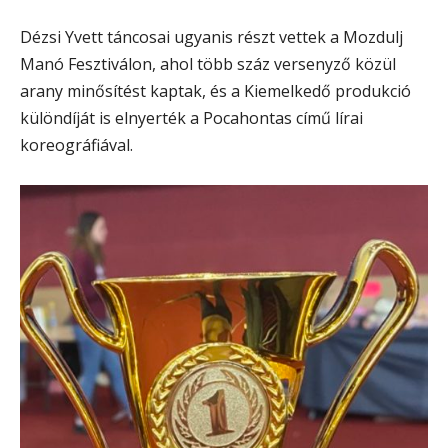
Dézsi Yvett táncosai ugyanis részt vettek a Mozdulj
Manó Fesztiválon, ahol több száz versenyző közül
arany minősítést kaptak, és a Kiemelkedő produkció
különdíját is elnyerték a Pocahontas című lírai
koreográfiával.