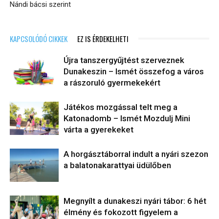
Nándi bácsi szerint
KAPCSOLÓDÓ CIKKEK
EZ IS ÉRDEKELHETI
Újra tanszergyűjtést szerveznek
Dunakeszin – Ismét összefog a város
a rászoruló gyermekekért
Játékos mozgással telt meg a
Katonadomb – Ismét Mozdulj Mini
várta a gyerekeket
A horgásztáborral indult a nyári szezon
a balatonakarattyai üdülőben
Megnyílt a dunakeszi nyári tábor: 6 hét
élmény és fokozott figyelem a