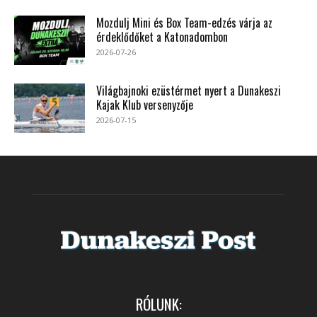
Mozdulj Mini és Box Team-edzés várja az
érdeklődőket a Katonadombon
2026-07-26
Világbajnoki ezüstérmet nyert a Dunakeszi
Kajak Klub versenyzője
2026-07-15
RÓLUNK: