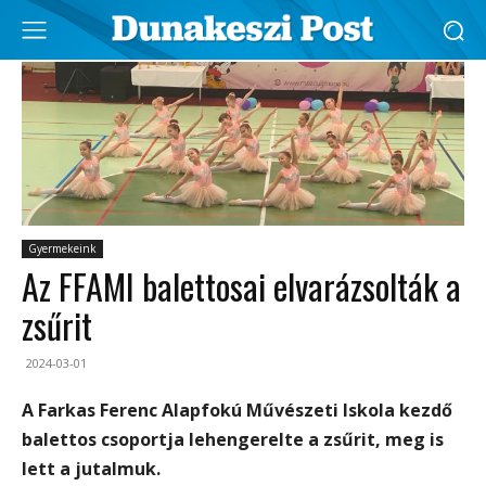
Gyermekeink
Az FFAMI balettosai elvarázsolták a
zsűrit
2024-03-01
A Farkas Ferenc Alapfokú Művészeti Iskola kezdő
balettos csoportja lehengerelte a zsűrit, meg is
lett a jutalmuk.