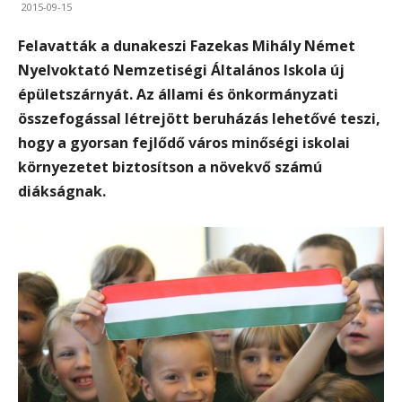
2015-09-15
Felavatták a
dunakeszi Fazekas Mihály Német
Nyelvoktató Nemzetiségi Általános Iskola új
épületszárnyát. Az állami és önkormányzati
összefogással létrejött beruházás lehetővé teszi,
hogy a gyorsan fejlődő város minőségi iskolai
környezetet biztosítson a növekvő számú
diákságnak.