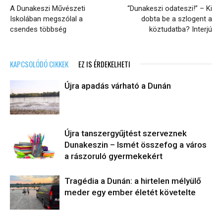
A Dunakeszi Művészeti
“Dunakeszi odateszi!” – Ki
Iskolában megszólal a
dobta be a szlogent a
csendes többség
köztudatba? Interjú
KAPCSOLÓDÓ CIKKEK
EZ IS ÉRDEKELHETI
Újra apadás várható a Dunán
Újra tanszergyűjtést szerveznek
Dunakeszin – Ismét összefog a város
a rászoruló gyermekekért
Tragédia a Dunán: a hirtelen mélyülő
meder egy ember életét követelte