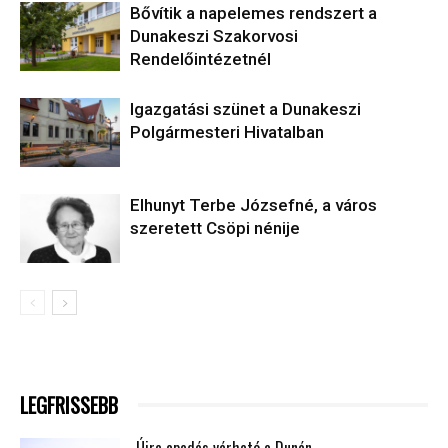
Bővítik a napelemes rendszert a
Dunakeszi Szakorvosi
Rendelőintézetnél
Igazgatási szünet a Dunakeszi
Polgármesteri Hivatalban
Elhunyt Terbe Józsefné, a város
szeretett Csöpi nénije
LEGFRISSEBB
Újra apadás várható a Dunán