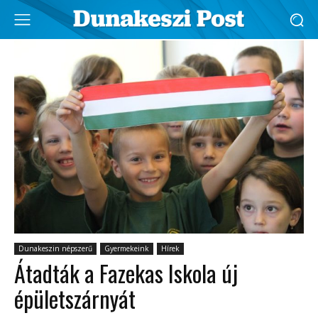
Dunakeszin népszerű
Gyermekeink
Hírek
Átadták a Fazekas Iskola új
épületszárnyát