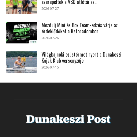
szerepeltek a VSD atlétái az...
2026-07-27
Mozdulj Mini és Box Team-edzés várja az
érdeklődőket a Katonadombon
2026-07-26
Világbajnoki ezüstérmet nyert a Dunakeszi
Kajak Klub versenyzője
2026-07-15