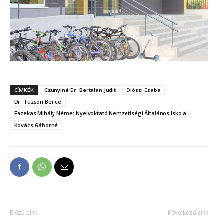
CÍMKÉK
Czunyiné Dr. Bertalan Judit
Dióssi Csaba
Dr. Tuzson Bence
Fazekas Mihály Német Nyelvoktató Nemzetiségi Általános Iskola
Kovács Gáborné
Előző cikk
Következő cikk