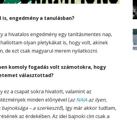
al is, engedmény a tanulásban?
 a hivatalos engedmény egy tanításmentes nap,
 hallottam olyan pletykákat is, hogy volt, akinek
n, de ezt csak magyarul merem nyilatkozni.
men komoly fogadás volt számotokra, hogy
yetemet választottad?
y ez a csapat sokra hivatott, valamint az
ntézmények minden előnyével (
az
NAIA
az ilyen,
 bajnoksága – a szerkesztő
), így már akkor tudtam,
érésének az érdekében. Az idei bajnoki cím csak a