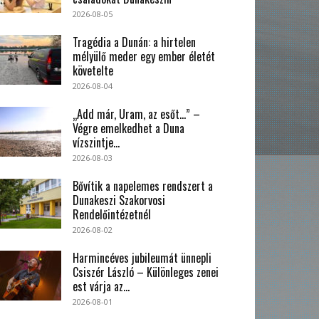
2026-08-05
Tragédia a Dunán: a hirtelen
mélyülő meder egy ember életét
követelte
2026-08-04
„Add már, Uram, az esőt…” –
Végre emelkedhet a Duna
vízszintje...
2026-08-03
Bővítik a napelemes rendszert a
Dunakeszi Szakorvosi
Rendelőintézetnél
2026-08-02
Harmincéves jubileumát ünnepli
Csiszér László – Különleges zenei
est várja az...
2026-08-01