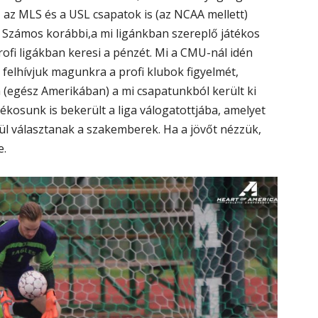
, az MLS és a USL csapatok is (az NCAA mellett)
. Számos korábbi,a mi ligánkban szereplő játékos
fi ligákban keresi a pénzét. Mi a CMU-nál idén
 felhívjuk magunkra a profi klubok figyelmét,
 (egész Amerikában) a mi csapatunkból került ki
tékosunk is bekerült a liga válogatottjába, amelyet
ül választanak a szakemberek. Ha a jövőt nézzük,
e.