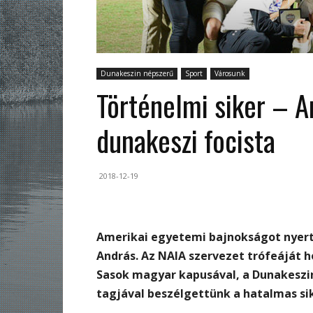
Dunakeszin népszerű
Sport
Városunk
Történelmi siker – A
dunakeszi focista
2018-12-19
Amerikai egyetemi bajnokságot nyert 
András. Az NAIA szervezet trófeáját h
Sasok magyar kapusával, a Dunakeszin
tagjával beszélgettünk a hatalmas sik