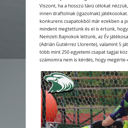
Viszont, ha a hosszú távú célokat nézzük
innen draftolnak (igazolnak) játékosokat
konkurens csapatokból már ezekben a pro
mindent megtettünk és el is értünk, hogy
Nemzeti Bajnokok lettünk, az Év játékosa
(Adrián Gutiérrez Llorente), valamint 5 já
több mint 250 egyetemi csapat tagjai köz
számomra nem is kérdés, hogy megérte-