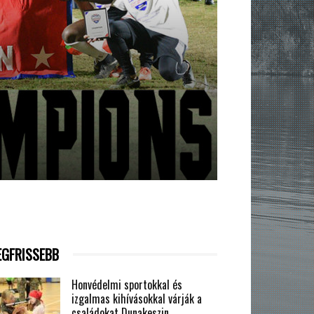
EGFRISSEBB
Honvédelmi sportokkal és
izgalmas kihívásokkal várják a
családokat Dunakeszin