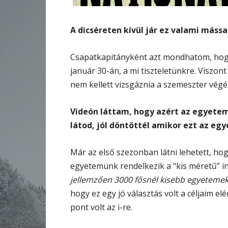
A dicséreten kívül jár ez valami máss
Csapatkapitányként azt mondhatom, hogy
január 30-án, a mi tiszteletünkre. Viszont
nem kellett vizsgáznia a szemeszter végé
Videón láttam, hogy azért az egyete
látod, jól döntöttél amikor ezt az eg
Már az első szezonban látni lehetett, hog
egyetemünk rendelkezik a “kis méretű” i
jellemzően 3000 fősnél kisebb egyetemek
hogy ez egy jó választás volt a céljaim el
pont volt az i-re.