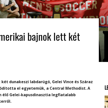
merikai bajnok lett két
két dunakeszi labdarúgó, Gelei Vince és Száraz
L
ódította el egyetemük, a Central Methodist. A
 élő Gelei-kapusdinasztia legfiatalabb
erről.