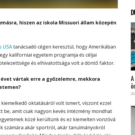
D
ymásra, hiszen az iskola Missuori állam közepén
o USA
tanácsadó cégen keresztül, hogy Amerikában
 egy kaliforniai egyetem programja és céljai
telezettsége és elhivatottsága volt a döntő faktor.
A
 évet vártak erre a győzelemre, mekkora
ö
yetemen?
20
kiemelkedő oktatásáról volt ismert, viszont ezzel
ett be, amit csak nagyon kevés intézmény mondhat
 egyetemek közé kerültünk és ez kiemelten vonzóvá
ák számára akár sportról, akár tanulmányokról