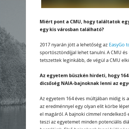
Miért pont a CMU, hogy találtatok eg
egy kis városban található?
2017 nyarán jött a lehetőség az
EasyGo t
sportösztöndíjjal lehet tanulni. A CMU és
tetszettek leginkább, de végül a CMU elkö
Az egyetem büszkén hirdeti, hogy 164
dicsőség NAIA-bajnoknak lenni az eg
Az egyetem 164 éves múltjában midig is a 
az eredménnyel egy olyan elit körbe lép
el magáról. A bajnoki címmel rendelkező
teszi az egyetemet minden potenciális di