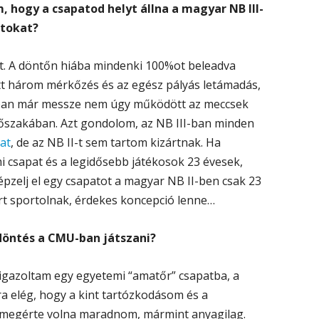
 hogy a csapatod helyt állna a magyar NB III-
tokat?
et. A döntőn hiába mindenki 100%ot beleadva
zott három mérkőzés és az egész pályás letámadás,
nban már messze nem úgy működött az meccsek
dőszakában. Azt gondolom, az NB III-ban minden
at
, de az NB II-t sem tartom kizártnak. Ha
 csapat és a legidősebb játékosok 23 évesek,
Képzelj el egy csapatot a magyar NB II-ben csak 23
ért sportolnak, érdekes koncepció lenne…
 döntés a CMU-ban játszani?
 igazoltam egy egyetemi “amatőr” csapatba, a
a elég, hogy a kint tartózkodásom és a
 megérte volna maradnom, mármint anyagilag.