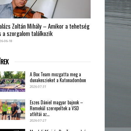
alázs Zoltán Mihály – Amikor a tehetség
s a szorgalom találkozik
26-06-18
ÍREK
A Box Team mozgatta meg a
dunakeszieket a Katonadombon
2026-07-31
Eszes Dániel magyar bajnok –
Remekül szerepeltek a VSD
atlétái az...
2026-07-27