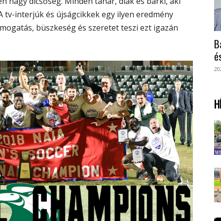
n nagy dicsőség. Minden tanár, diák és bárki, aki
A tv-interjúk és újságcikkek egy ilyen eredmény
ámogatás, büszkeség és szeretet teszi ezt igazán
B
é
20
H