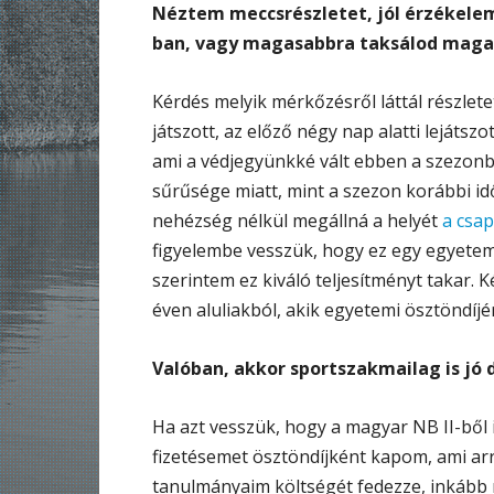
Néztem meccsrészletet, jól érzékelem,
ban, vagy magasabbra taksálod maga
Kérdés melyik mérkőzésről láttál részlet
játszott, az előző négy nap alatti lejáts
ami a védjegyünkké vált ebben a szezo
sűrűsége miatt, mint a szezon korábbi i
nehézség nélkül megállná a helyét
a csap
figyelembe vesszük, hogy ez egy egyetemi
szerintem ez kiváló teljesítményt takar. 
éven aluliakból, akik egyetemi ösztöndíj
Valóban, akkor sportszakmailag is jó
Ha azt vesszük, hogy a magyar NB II-ből
fizetésemet ösztöndíjként kapom, ami arr
tanulmányaim költségét fedezze, inkább