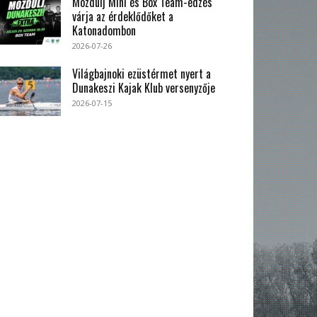
Mozdulj Mini és Box Team-edzés
várja az érdeklődőket a
Katonadombon
2026-07-26
Világbajnoki ezüstérmet nyert a
Dunakeszi Kajak Klub versenyzője
2026-07-15