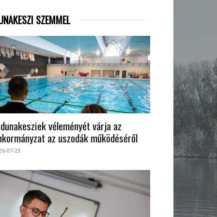
UNAKESZI SZEMMEL
 dunakesziek véleményét várja az
nkormányzat az uszodák működéséről
26-07-23