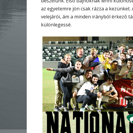
beszélünk. Első bajnoknak lenni különöse
az egyetemre jön csak rázza a kezünket. 
velejárói, ám a minden irányból érkező t
különlegessé.