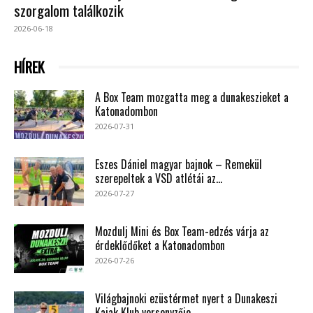
szorgalom találkozik
2026-06-18
HÍREK
A Box Team mozgatta meg a dunakeszieket a
Katonadombon
2026-07-31
Eszes Dániel magyar bajnok – Remekül
szerepeltek a VSD atlétái az...
2026-07-27
Mozdulj Mini és Box Team-edzés várja az
érdeklődőket a Katonadombon
2026-07-26
Világbajnoki ezüstérmet nyert a Dunakeszi
Kajak Klub versenyzője