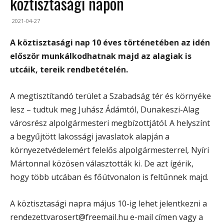
köztisztasági napon
2021-04-27
A köztisztasági nap 10 éves történetében az idén
először munkálkodhatnak majd az alagiak is
utcáik, tereik rendbetételén.
A megtisztítandó terület a Szabadság tér és környéke
lesz – tudtuk meg Juhász Ádámtól, Dunakeszi-Alag
városrész alpolgármesteri megbízottjától. A helyszínt
a begyűjtött lakossági javaslatok alapján a
környezetvédelemért felelős alpolgármesterrel, Nyíri
Mártonnal közösen választották ki. De azt ígérik,
hogy több utcában és főútvonalon is feltűnnek majd.
A köztisztasági napra május 10-ig lehet jelentkezni a
rendezettvarosert@freemail.hu e-mail címen vagy a