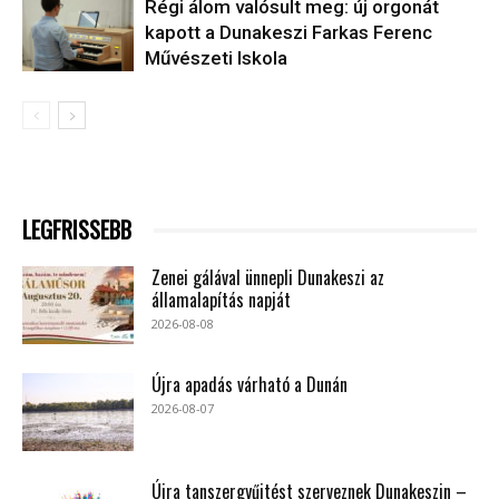
Régi álom valósult meg: új orgonát
kapott a Dunakeszi Farkas Ferenc
Művészeti Iskola
LEGFRISSEBB
Zenei gálával ünnepli Dunakeszi az
államalapítás napját
2026-08-08
Újra apadás várható a Dunán
2026-08-07
Újra tanszergyűjtést szerveznek Dunakeszin –