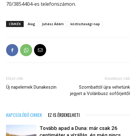
70/3854404-es telefonszámon.
CÍMKÉK
Alag
Juhász Ádám
köztisztasági nap
Előző cikk
Következő cikk
Új napelemek Dunakeszin
Szombattól újra vehetünk
jegyet a Volánbusz sofőrjeitől
KAPCSOLÓDÓ CIKKEK
EZ IS ÉRDEKELHETI
Tovább apad a Duna: már csak 26
centiméter a vízállás, és még nincs