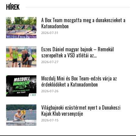
HÍREK
A Box Team mozgatta meg a dunakeszieket a
Katonadombon
2026-07-31
Eszes Dániel magyar bajnok – Remekül
szerepeltek a VSD atlétái az...
2026-07-27
Mozdulj Mini és Box Team-edzés várja az
érdeklődőket a Katonadombon
2026-07-26
Világbajnoki ezüstérmet nyert a Dunakeszi
Kajak Klub versenyzője
2026-07-15