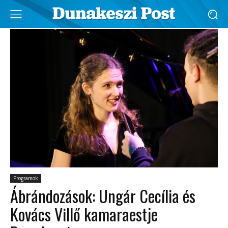
Programok
Ábrándozások: Ungár Cecília és
Kovács Villő kamaraestje