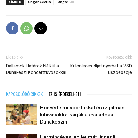
CÍMKÉK
Ungár Cecília
Ungár Cili
Előző cikk
Következő cikk
Dallamok Határok Nélkül a
Különleges díjat nyerhet a VSD
Dunakeszi Koncertfúvósokkal
úszóedzője
KAPCSOLÓDÓ CIKKEK
EZ IS ÉRDEKELHETI
Honvédelmi sportokkal és izgalmas
kihívásokkal várják a családokat
Dunakeszin
Harmincéves jubileumát ünnepli