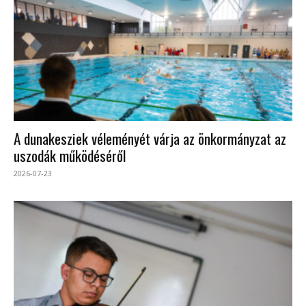
A dunakesziek véleményét várja az önkormányzat az
uszodák működéséről
2026-07-23