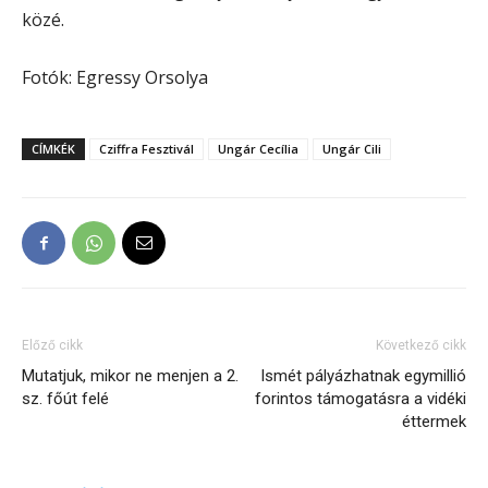
közé.
Fotók: Egressy Orsolya
CÍMKÉK
Cziffra Fesztivál
Ungár Cecília
Ungár Cili
Előző cikk
Következő cikk
Mutatjuk, mikor ne menjen a 2.
Ismét pályázhatnak egymillió
sz. főút felé
forintos támogatásra a vidéki
éttermek