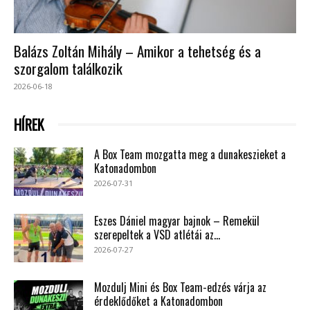
Balázs Zoltán Mihály – Amikor a tehetség és a
szorgalom találkozik
2026-06-18
HÍREK
A Box Team mozgatta meg a dunakeszieket a
Katonadombon
2026-07-31
Eszes Dániel magyar bajnok – Remekül
szerepeltek a VSD atlétái az...
2026-07-27
Mozdulj Mini és Box Team-edzés várja az
érdeklődőket a Katonadombon