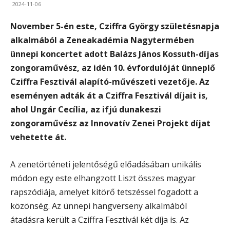
2024-11-06
November 5-én este, Cziffra György születésnapja
alkalmából a Zeneakadémia Nagytermében
ünnepi koncertet adott Balázs János Kossuth-díjas
zongoraművész, az idén 10. évfordulóját ünneplő
Cziffra Fesztivál alapító-művészeti vezetője. Az
eseményen adták át a Cziffra Fesztivál díjait is,
ahol Ungár Cecília, az ifjú dunakeszi
zongoraművész az Innovatív Zenei Projekt díjat
vehetette át.
A zenetörténeti jelentőségű előadásában unikális
módon egy este elhangzott Liszt összes magyar
rapszódiája, amelyet kitörő tetszéssel fogadott a
közönség. Az ünnepi hangverseny alkalmából
átadásra került a Cziffra Fesztivál két díja is. Az