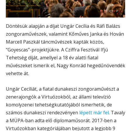
Döntésük alapján a díjat Ungár Cecília és Ráfi Balázs
zongoraművészek, valamint Kőműves Janka és Hován
Marcell Paszkál táncművészek kapták közös,
“Goyescas”-projektjükre. A Cziffra Fesztivál Ifjú
Tehetség díját, amellyel a 18 év alatti fiatal
művészeket ismerik el, Nagy Konrád hegedűnövendék
vehette át.
Ungár Cecíliát, a fiatal dunakeszi zongoraművészt a
zenerajongók a Virtuózokból, az állami televízió
komolyzenei tehetségkutatójából ismerhetik, de
számos dunakeszi rendezvényen
lépett már fel
. Tavaly
a MÜPA-ban adta elő diplomaműsorát. 2017-ben a
Virtuózokban kategóriájában bejutott a legjobb 9