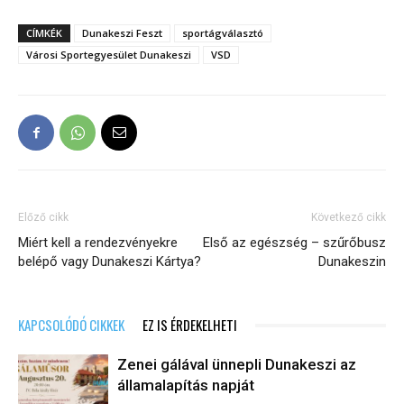
CÍMKÉK
Dunakeszi Feszt
sportágválasztó
Városi Sportegyesület Dunakeszi
VSD
Előző cikk
Következő cikk
Miért kell a rendezvényekre
Első az egészség – szűrőbusz
belépő vagy Dunakeszi Kártya?
Dunakeszin
KAPCSOLÓDÓ CIKKEK
EZ IS ÉRDEKELHETI
Zenei gálával ünnepli Dunakeszi az
államalapítás napját