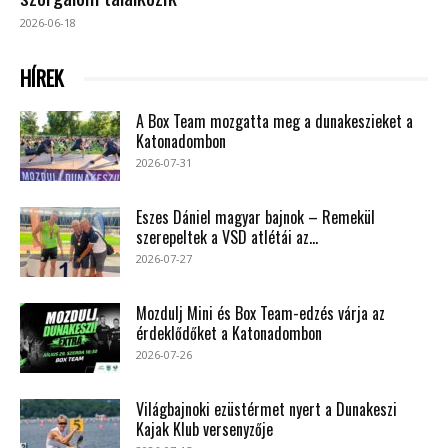
2026-06-18
HÍREK
A Box Team mozgatta meg a dunakeszieket a
Katonadombon
2026-07-31
Eszes Dániel magyar bajnok – Remekül
szerepeltek a VSD atlétái az...
2026-07-27
Mozdulj Mini és Box Team-edzés várja az
érdeklődőket a Katonadombon
2026-07-26
Világbajnoki ezüstérmet nyert a Dunakeszi
Kajak Klub versenyzője