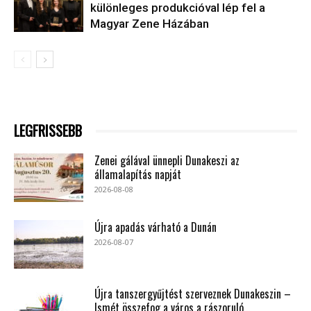
különleges produkcióval lép fel a
Magyar Zene Házában
LEGFRISSEBB
Zenei gálával ünnepli Dunakeszi az
államalapítás napját
2026-08-08
Újra apadás várható a Dunán
2026-08-07
Újra tanszergyűjtést szerveznek Dunakeszin –
Ismét összefog a város a rászoruló...