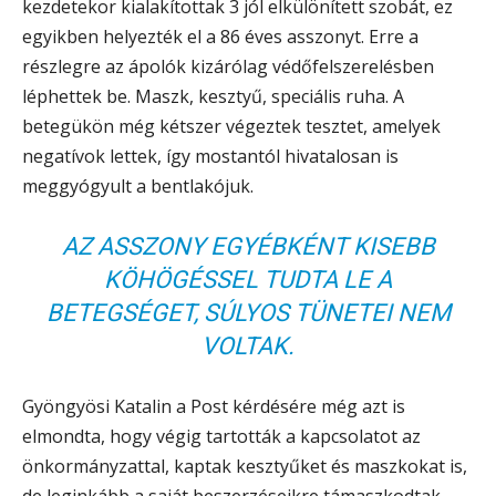
kezdetekor kialakítottak 3 jól elkülönített szobát, ez
egyikben helyezték el a 86 éves asszonyt. Erre a
részlegre az ápolók kizárólag védőfelszerelésben
léphettek be. Maszk, kesztyű, speciális ruha. A
betegükön még kétszer végeztek tesztet, amelyek
negatívok lettek, így mostantól hivatalosan is
meggyógyult a bentlakójuk.
AZ ASSZONY EGYÉBKÉNT KISEBB
KÖHÖGÉSSEL TUDTA LE A
BETEGSÉGET, SÚLYOS TÜNETEI NEM
VOLTAK.
Gyöngyösi Katalin a Post kérdésére még azt is
elmondta, hogy végig tartották a kapcsolatot az
önkormányzattal, kaptak kesztyűket és maszkokat is,