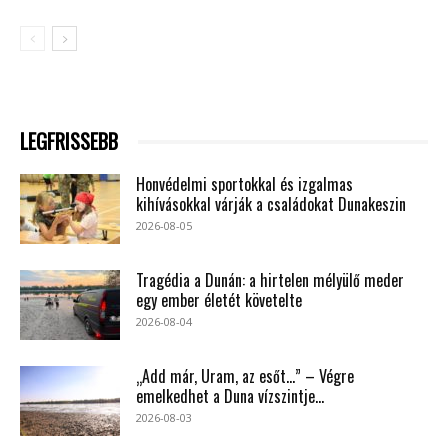
LEGFRISSEBB
Honvédelmi sportokkal és izgalmas
kihívásokkal várják a családokat Dunakeszin
2026-08-05
Tragédia a Dunán: a hirtelen mélyülő meder
egy ember életét követelte
2026-08-04
„Add már, Uram, az esőt…” – Végre
emelkedhet a Duna vízszintje...
2026-08-03