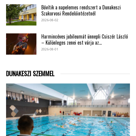
Bővítik a napelemes rendszert a Dunakeszi
Szakorvosi Rendelőintézetnél
2026-08-02
Harmincéves jubileumát ünnepli Csiszér László
– Különleges zenei est várja az...
2026-08-01
DUNAKESZI SZEMMEL