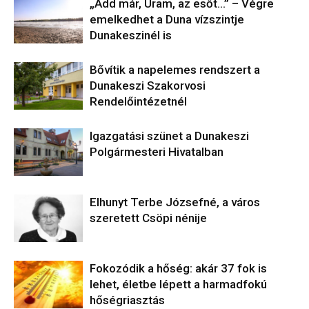
„Add már, Uram, az esőt…” – Végre
emelkedhet a Duna vízszintje
Dunakeszinél is
Bővítik a napelemes rendszert a
Dunakeszi Szakorvosi
Rendelőintézetnél
Igazgatási szünet a Dunakeszi
Polgármesteri Hivatalban
Elhunyt Terbe Józsefné, a város
szeretett Csöpi nénije
Fokozódik a hőség: akár 37 fok is
lehet, életbe lépett a harmadfokú
hőségriasztás