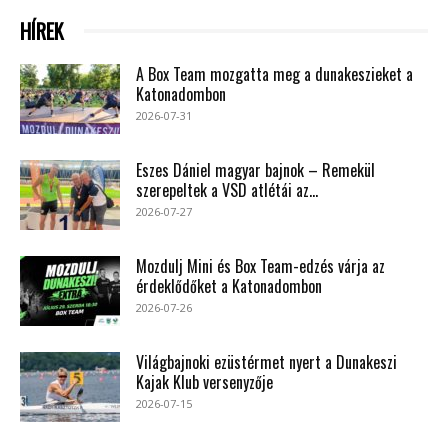
HÍREK
A Box Team mozgatta meg a dunakeszieket a
Katonadombon
2026-07-31
Eszes Dániel magyar bajnok – Remekül
szerepeltek a VSD atlétái az...
2026-07-27
Mozdulj Mini és Box Team-edzés várja az
érdeklődőket a Katonadombon
2026-07-26
Világbajnoki ezüstérmet nyert a Dunakeszi
Kajak Klub versenyzője
2026-07-15