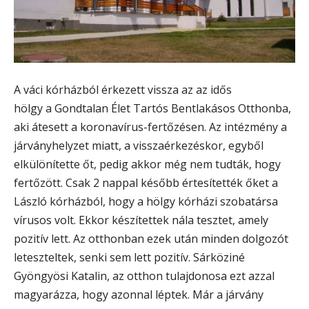
A váci kórházból érkezett vissza az az idős
hölgy a Gondtalan Élet Tartós Bentlakásos Otthonba,
aki átesett a koronavírus-fertőzésen. Az intézmény a
járványhelyzet miatt, a visszaérkezéskor, egyből
elkülönítette őt, pedig akkor még nem tudták, hogy
fertőzött. Csak 2 nappal később értesítették őket a
László kórházból, hogy a hölgy kórházi szobatársa
vírusos volt. Ekkor készítettek nála tesztet, amely
pozitív lett. Az otthonban ezek után minden dolgozót
leteszteltek, senki sem lett pozitív. Sárköziné
Gyöngyösi Katalin, az otthon tulajdonosa ezt azzal
magyarázza, hogy azonnal léptek. Már a járvány