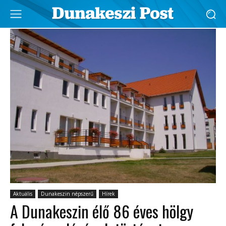
Aktuális
Dunakeszin népszerű
Hírek
A Dunakeszin élő 86 éves hölgy