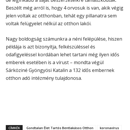
de leginkább a saját beszerzéseikre támaszkodtak.
Beszélt még arról is, hogy 4 orvosuk is van, akik végig
jelen voltak az otthonban, tehát egy pillanatra sem
voltak felügyelet nélkül az otthon lakói.
Nagy boldogság számunkra a néni felépülése, hiszen
példája is azt bizonyítja, felkészüléssel és
odafigyeléssel kordában lehet tartani még ilyen idős
emberek esetében is a vírust – mondta végül
Sárköziné Gyöngyösi Katalin a 132 idős embernek
otthon adó intézmény tulajdonosa.
CÍMKÉK
Gondtalan Élet Tartós Bentlakásos Otthon
koronavírus