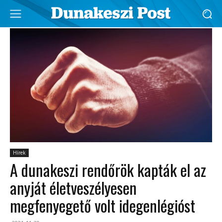
Hírek
A dunakeszi rendőrök kapták el az
anyját életveszélyesen
megfenyegető volt idegenlégióst