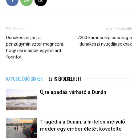
Előző cikk
Következő cikk
Dunakeszin járt a
7200 karácsonyi csomag a
pénzügyminiszter megnézni,
dunakeszi nyugdíjasoknak
hogy mire adtak egymilliárd
forintot
KAPCSOLÓDÓ CIKKEK
EZ IS ÉRDEKELHETI
Újra apadás várható a Dunán
Tragédia a Dunán: a hirtelen mélyülő
meder egy ember életét követelte