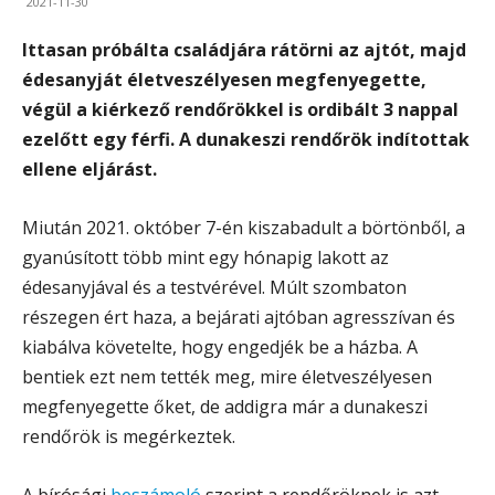
2021-11-30
Ittasan próbálta családjára rátörni az ajtót, majd
édesanyját életveszélyesen megfenyegette,
végül a kiérkező rendőrökkel is ordibált 3 nappal
ezelőtt egy férfi. A dunakeszi rendőrök indítottak
ellene eljárást.
Miután 2021. október 7-én kiszabadult a börtönből, a
gyanúsított több mint egy hónapig lakott az
édesanyjával és a testvérével. Múlt szombaton
részegen ért haza, a bejárati ajtóban agresszívan és
kiabálva követelte, hogy engedjék be a házba. A
bentiek ezt nem tették meg, mire életveszélyesen
megfenyegette őket, de addigra már a dunakeszi
rendőrök is megérkeztek.
A bírósági
beszámoló
szerint a rendőröknek is azt