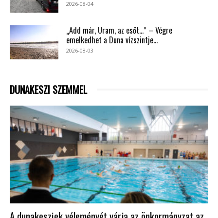
2026-08-04
„Add már, Uram, az esőt…” – Végre
emelkedhet a Duna vízszintje...
2026-08-03
DUNAKESZI SZEMMEL
A dunakesziek véleményét várja az önkormányzat az