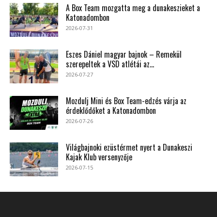
A Box Team mozgatta meg a dunakeszieket a
Katonadombon
2026-07-31
Eszes Dániel magyar bajnok – Remekül
szerepeltek a VSD atlétái az...
2026-07-27
Mozdulj Mini és Box Team-edzés várja az
érdeklődőket a Katonadombon
2026-07-26
Világbajnoki ezüstérmet nyert a Dunakeszi
Kajak Klub versenyzője
2026-07-15