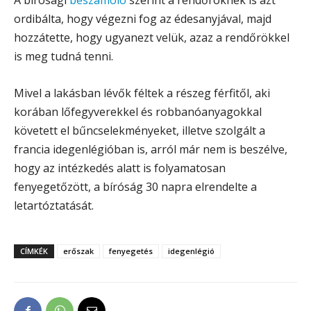
ordibálta, hogy végezni fog az édesanyjával, majd
hozzátette, hogy ugyanezt velük, azaz a rendőrökkel
is meg tudná tenni.
Mivel a lakásban lévők féltek a részeg férfitől, aki
korában lőfegyverekkel és robbanóanyagokkal
követett el bűncselekményeket, illetve szolgált a
francia idegenlégióban is, arról már nem is beszélve,
hogy az intézkedés alatt is folyamatosan
fenyegetőzött, a bíróság 30 napra elrendelte a
letartóztatását.
CÍMKÉK
erőszak
fenyegetés
idegenlégió