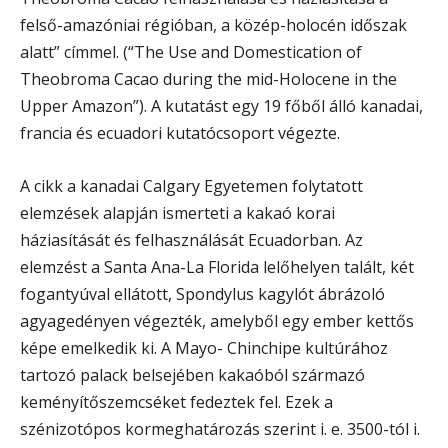
felső-amazóniai régióban, a közép-holocén időszak
alatt” címmel. (“The Use and Domestication of
Theobroma Cacao during the mid-Holocene in the
Upper Amazon”). A kutatást egy 19 főből álló kanadai,
francia és ecuadori kutatócsoport végezte.
A cikk a kanadai Calgary Egyetemen folytatott
elemzések alapján ismerteti a kakaó korai
háziasítását és felhasználását Ecuadorban. Az
elemzést a Santa Ana-La Florida lelőhelyen talált, két
fogantyúval ellátott, Spondylus kagylót ábrázoló
agyagedényen végezték, amelyből egy ember kettős
képe emelkedik ki. A Mayo- Chinchipe kultúrához
tartozó palack belsejében kakaóból származó
keményítőszemcséket fedeztek fel. Ezek a
szénizotópos kormeghatározás szerint i. e. 3500-tól i.