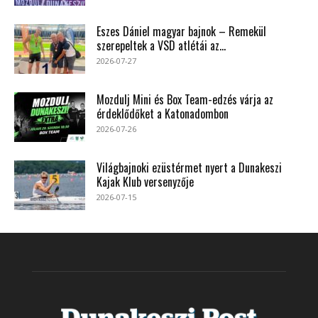
Eszes Dániel magyar bajnok – Remekül
szerepeltek a VSD atlétái az...
2026-07-27
Mozdulj Mini és Box Team-edzés várja az
érdeklődőket a Katonadombon
2026-07-26
Világbajnoki ezüstérmet nyert a Dunakeszi
Kajak Klub versenyzője
2026-07-15