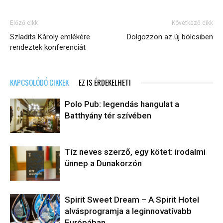
Előző cikk
Következő cikk
Szladits Károly emlékére
Dolgozzon az új bölcsiben
rendeztek konferenciát
KAPCSOLÓDÓ CIKKEK
EZ IS ÉRDEKELHETI
Polo Pub: legendás hangulat a
Batthyány tér szívében
Tíz neves szerző, egy kötet: irodalmi
ünnep a Dunakorzón
​Spirit Sweet Dream – A Spirit Hotel
alvásprogramja a leginnovatívabb
Európában