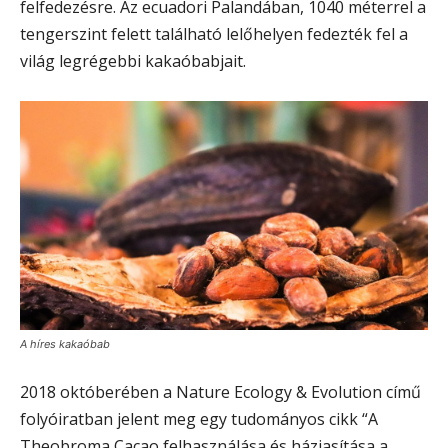
felfedezésre. Az ecuadori Palandában, 1040 méterrel a
tengerszint felett található lelőhelyen fedezték fel a
világ legrégebbi kakaóbabjait.
A híres kakaóbab
2018 októberében a Nature Ecology & Evolution című
folyóiratban jelent meg egy tudományos cikk “A
Theobroma Cacao felhasználása és háziasítása a