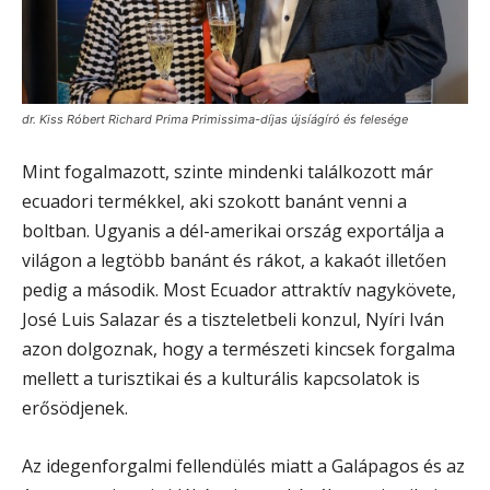
dr. Kiss Róbert Richard Prima Primissima-díjas újsíágíró és felesége
Mint fogalmazott, szinte mindenki találkozott már
ecuadori termékkel, aki szokott banánt venni a
boltban. Ugyanis a dél-amerikai ország exportálja a
világon a legtöbb banánt és rákot, a kakaót illetően
pedig a második. Most Ecuador attraktív nagykövete,
José Luis Salazar és a tiszteletbeli konzul, Nyíri Iván
azon dolgoznak, hogy a természeti kincsek forgalma
mellett a turisztikai és a kulturális kapcsolatok is
erősödjenek.
Az idegenforgalmi fellendülés miatt a Galápagos és az