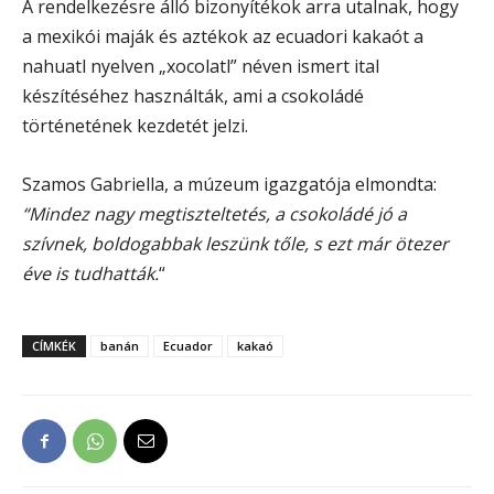
A rendelkezésre álló bizonyítékok arra utalnak, hogy
a mexikói maják és aztékok az ecuadori kakaót a
nahuatl nyelven „xocolatl” néven ismert ital
készítéséhez használták, ami a csokoládé
történetének kezdetét jelzi.
Szamos Gabriella, a múzeum igazgatója elmondta:
“Mindez nagy megtiszteltetés, a csokoládé jó a
szívnek, boldogabbak leszünk tőle, s ezt már ötezer
éve is tudhatták.
“
CÍMKÉK
banán
Ecuador
kakaó