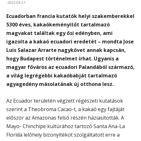
2023-04-27
Ecuadorban francia kutatók helyi szakemberekkel
5300 éves, kakaókeményítőt tartalmazó
magvakat találtak egy ősi edényben, ami
igazolta a kakaó ecuadori eredetét – mondta Jose
Luis Salazar Arrarte nagykövet annak kapcsán,
hogy Budapest történelmet írhat. Ugyanis a
magyar főváros az ecuadori Palandából származó,
a világ legrégebbi kakaóbabját tartalmazó
agyagedény másolatának új otthona lesz.
Az Ecuador területén végzett régészeti kutatások
szerint a Theobroma Cacao-t, a kakaó egy fajtáját
először az Amazonas felső részén háziasították. A
Mayo- Chinchipe kultúrához tartozó Santa Ana-La
Florida lelőhely bizonyítékot szolgáltatott erre a