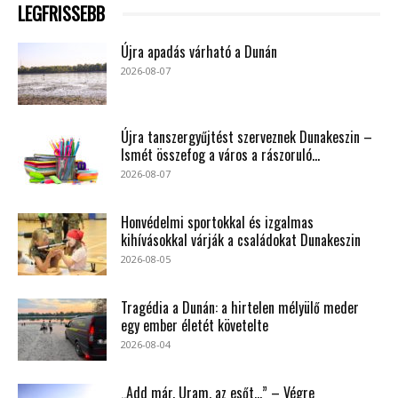
LEGFRISSEBB
Újra apadás várható a Dunán
2026-08-07
Újra tanszergyűjtést szerveznek Dunakeszin –
Ismét összefog a város a rászoruló...
2026-08-07
Honvédelmi sportokkal és izgalmas
kihívásokkal várják a családokat Dunakeszin
2026-08-05
Tragédia a Dunán: a hirtelen mélyülő meder
egy ember életét követelte
2026-08-04
„Add már, Uram, az esőt…” – Végre