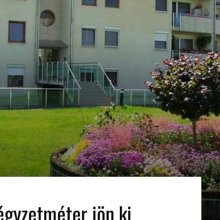
égyzetméter jön ki