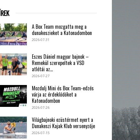
ÍREK
A Box Team mozgatta meg a
dunakeszieket a Katonadombon
2026-07-31
Eszes Dániel magyar bajnok –
Remekül szerepeltek a VSD
atlétái az...
2026-07-27
Mozdulj Mini és Box Team-edzés
várja az érdeklődőket a
Katonadombon
2026-07-26
Világbajnoki ezüstérmet nyert a
Dunakeszi Kajak Klub versenyzője
2026-07-15