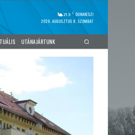
C
DUNAKESZI
21.5
2026. AUGUSZTUS 8. SZOMBAT
TUÁLIS
UTÁNAJÁRTUNK