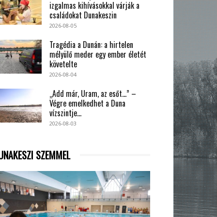
izgalmas kihívásokkal várják a
családokat Dunakeszin
2026-08-05
Tragédia a Dunán: a hirtelen
mélyülő meder egy ember életét
követelte
2026-08-04
„Add már, Uram, az esőt…” –
Végre emelkedhet a Duna
vízszintje...
2026-08-03
UNAKESZI SZEMMEL