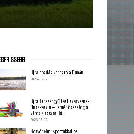
EGFRISSEBB
Újra apadás várható a Dunán
2026-08-07
Újra tanszergyűjtést szerveznek
Dunakeszin – Ismét összefog a
város a rászoruló...
2026-08-07
Honvédelmi sportokkal és