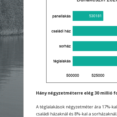
Hány négyzetméterre elég 30 millió f
A téglalakások négyzetméter ára 17%-kal
családi házaknál és 8%-kal a sorházaknál.