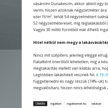
vásárolni Dunakeszin, akkor abból egy k
venni, hiszen azoknak négyzetméter ára 
ezer Ft/m², tehát 54 négyzetmétert tudná
52 négyzetmétereset, míg téglalakásból 
Vagyis 30 millió forintból már élhető ing
Hitel nélkül nem megy a lakásvásárlá
Nincs mit szépíteni, jelenleg eléggé elr
Fiatalként önerőből lehetetlen, míg a ké
megtakarítás mellett van kilátás arra, ho
Legtöbben lakáshitelt vesznek fel.
A 19-2
függetlenedni és nagy részük (74%-uk) tud
megvalósítani, hiszen nincs lehetőségük a
CÍMKÉK
ingatlan
ingatlannet.hu
lakásár