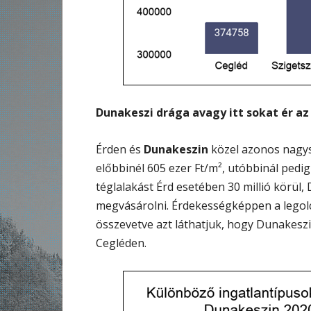
Dunakeszi drága avagy itt sokat ér az
Érden és
Dunakeszin
közel azonos nagys
előbbinél 605 ezer Ft/m², utóbbinál pedig
téglalakást Érd esetében 30 millió körül,
megvásárolni. Érdekességképpen a legol
összevetve azt láthatjuk, hogy Dunakeszi
Cegléden.