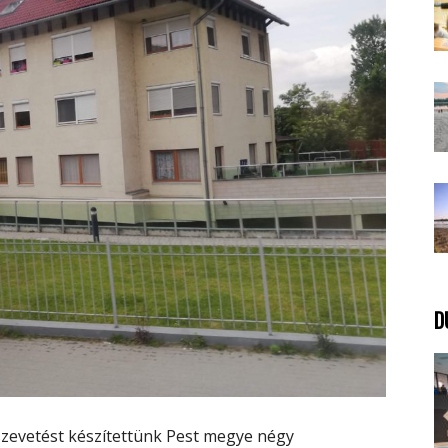
D
sszevetést készítettünk Pest megye négy