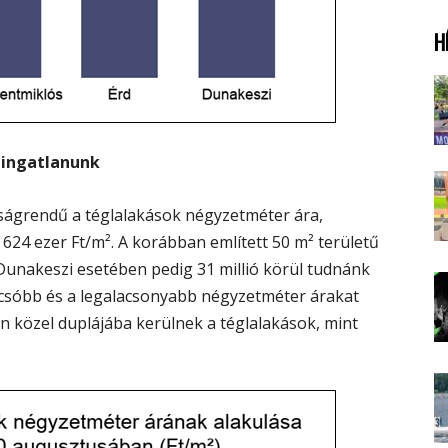
H
 ingatlanunk
ágrendű a téglalakások négyzetméter ára,
 624 ezer Ft/m². A korábban említett 50 m² területű
 Dunakeszi esetében pedig 31 millió körül tudnánk
csóbb és a legalacsonyabb négyzetméter árakat
n közel duplájába kerülnek a téglalakások, mint