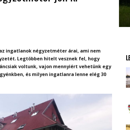
az ingatlanok négyzetméter árai, ami nem
L
yzetét. Legtöbben hitelt vesznek fel, hogy
áncsiak voltunk, vajon mennyiért vehetünk egy
yénkben, és milyen ingatlanra lenne elég 30