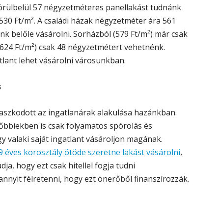
örülbelül 57 négyzetméteres panellakást tudnánk
530 Ft/m². A családi házak négyzetméter ára 561
nk belőle vásárolni. Sorházból (579 Ft/m²) már csak
(624 Ft/m²) csak 48 négyzetmétert vehetnénk.
atlant lehet vásárolni városunkban.
s
ugaszkodott az ingatlanárak alakulása hazánkban.
sőbbiekben is csak folyamatos spórolás és
gy valaki saját ingatlant vásároljon magának.
9 éves korosztály ötöde szeretne lakást vásárolni
,
ja, hogy ezt csak hitellel fogja tudni
nnyit félretenni, hogy ezt önerőből finanszírozzák.