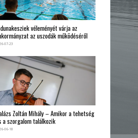
 dunakesziek véleményét várja az
nkormányzat az uszodák működéséről
26-07-23
alázs Zoltán Mihály – Amikor a tehetség
s a szorgalom találkozik
26-06-18