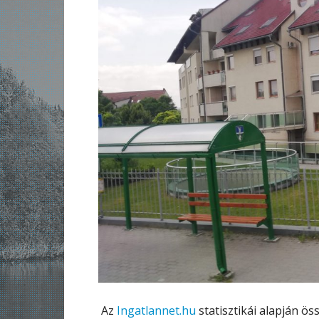
Az
Ingatlannet.hu
statisztikái alapján ö