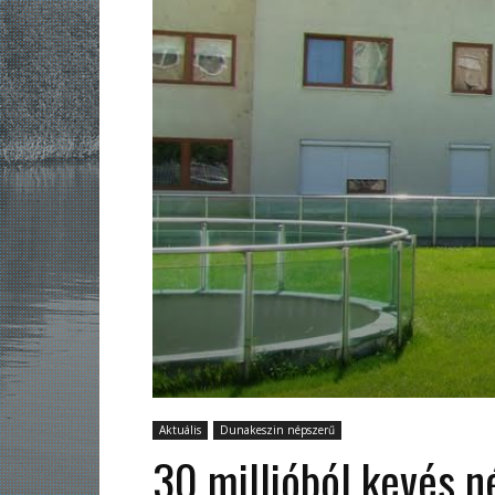
Aktuális
Dunakeszin népszerű
30 millióból kevés n