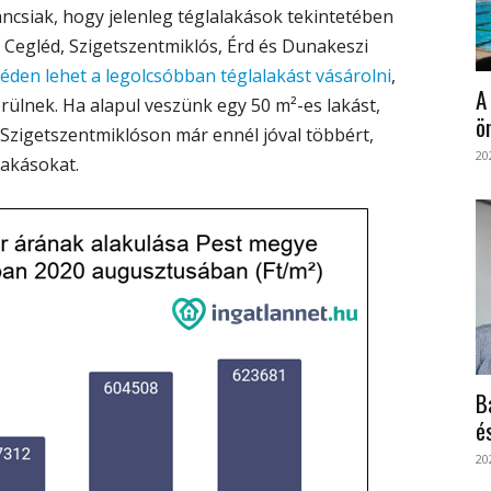
ncsiak, hogy jelenleg téglalakások tekintetében
 Cegléd, Szigetszentmiklós, Érd és Dunakeszi
éden lehet a legolcsóbban
téglalakást
vásárolni
,
A
rülnek. Ha alapul veszünk egy 50 m²-es lakást,
ö
g Szigetszentmiklóson már ennél jóval többért,
20
lakásokat.
B
é
20