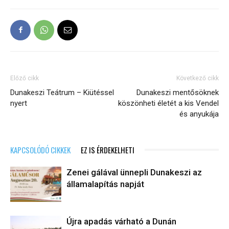
Előző cikk
Következő cikk
Dunakeszi Teátrum – Kiütéssel
Dunakeszi mentősöknek
nyert
köszönheti életét a kis Vendel
és anyukája
KAPCSOLÓDÓ CIKKEK
EZ IS ÉRDEKELHETI
Zenei gálával ünnepli Dunakeszi az
államalapítás napját
Újra apadás várható a Dunán