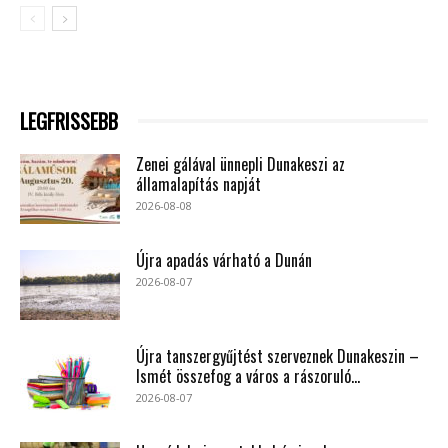
LEGFRISSEBB
Zenei gálával ünnepli Dunakeszi az
államalapítás napját
2026-08-08
Újra apadás várható a Dunán
2026-08-07
Újra tanszergyűjtést szerveznek Dunakeszin –
Ismét összefog a város a rászoruló...
2026-08-07