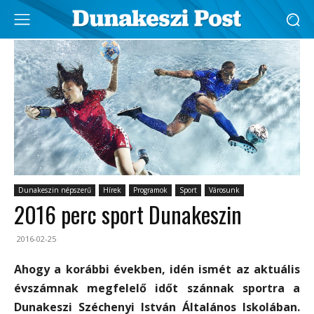
Dunakeszin népszerű
Hírek
Programok
Sport
Városunk
2016 perc sport Dunakeszin
2016-02-25
Ahogy a korábbi években, idén ismét az aktuális
évszámnak megfelelő időt szánnak sportra a
Dunakeszi Széchenyi István Általános Iskolában.