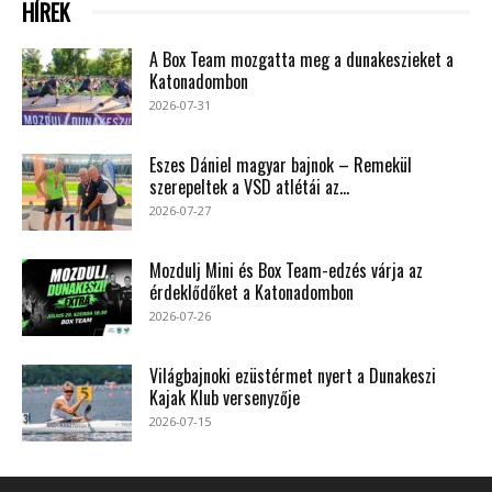
HÍREK
A Box Team mozgatta meg a dunakeszieket a
Katonadombon
2026-07-31
Eszes Dániel magyar bajnok – Remekül
szerepeltek a VSD atlétái az...
2026-07-27
Mozdulj Mini és Box Team-edzés várja az
érdeklődőket a Katonadombon
2026-07-26
Világbajnoki ezüstérmet nyert a Dunakeszi
Kajak Klub versenyzője
2026-07-15