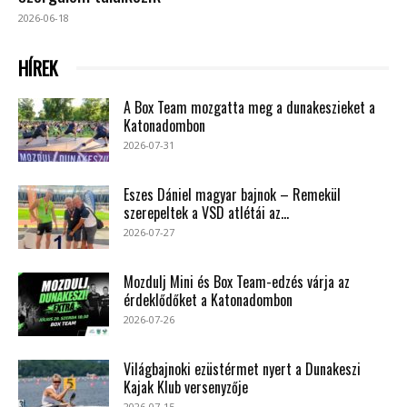
2026-06-18
HÍREK
A Box Team mozgatta meg a dunakeszieket a
Katonadombon
2026-07-31
Eszes Dániel magyar bajnok – Remekül
szerepeltek a VSD atlétái az...
2026-07-27
Mozdulj Mini és Box Team-edzés várja az
érdeklődőket a Katonadombon
2026-07-26
Világbajnoki ezüstérmet nyert a Dunakeszi
Kajak Klub versenyzője
2026-07-15