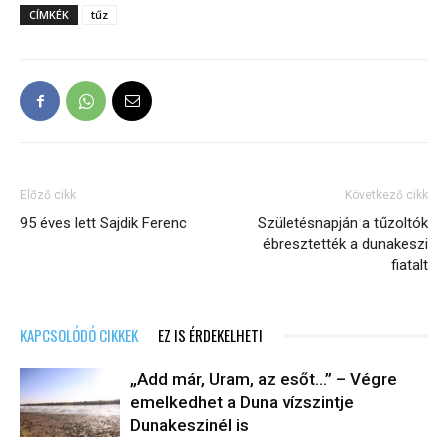
CÍMKÉK
tűz
Előző cikk
Következő cikk
95 éves lett Sajdik Ferenc
Születésnapján a tűzoltók
ébresztették a dunakeszi
fiatalt
KAPCSOLÓDÓ CIKKEK
EZ IS ÉRDEKELHETI
„Add már, Uram, az esőt…” – Végre
emelkedhet a Duna vízszintje
Dunakeszinél is