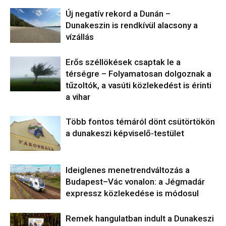
Új negatív rekord a Dunán –
Dunakeszin is rendkívül alacsony a
vízállás
Erős széllökések csaptak le a
térségre – Folyamatosan dolgoznak a
tűzoltók, a vasúti közlekedést is érinti
a vihar
Több fontos témáról dönt csütörtökön
a dunakeszi képviselő-testület
Ideiglenes menetrendváltozás a
Budapest–Vác vonalon: a Jégmadár
expressz közlekedése is módosul
Remek hangulatban indult a Dunakeszi