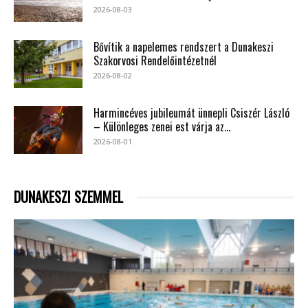
2026-08-03
Bővítik a napelemes rendszert a Dunakeszi
Szakorvosi Rendelőintézetnél
2026-08-02
Harmincéves jubileumát ünnepli Csiszér László
– Különleges zenei est várja az...
2026-08-01
DUNAKESZI SZEMMEL