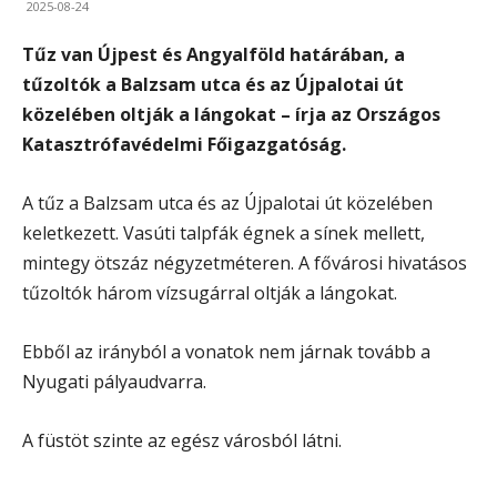
2025-08-24
Tűz van Újpest és Angyalföld határában, a
tűzoltók a Balzsam utca és az Újpalotai út
közelében oltják a lángokat – írja az Országos
Katasztrófavédelmi Főigazgatóság.
A tűz a Balzsam utca és az Újpalotai út közelében
keletkezett. Vasúti talpfák égnek a sínek mellett,
mintegy ötszáz négyzetméteren. A fővárosi hivatásos
tűzoltók három vízsugárral oltják a lángokat.
Ebből az irányból a vonatok nem járnak tovább a
Nyugati pályaudvarra.
A füstöt szinte az egész városból látni.