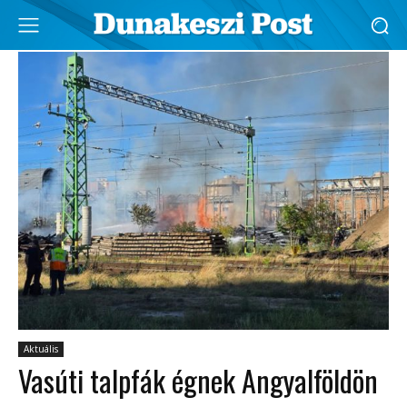
Aktuális
Vasúti talpfák égnek Angyalföldön