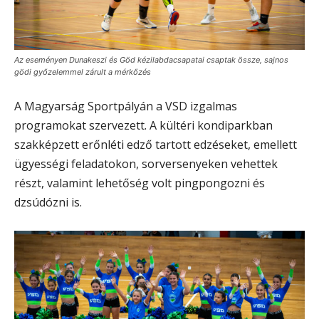
Az eseményen Dunakeszi és Göd kézilabdacsapatai csaptak össze, sajnos
gödi győzelemmel zárult a mérkőzés
A Magyarság Sportpályán a VSD izgalmas
programokat szervezett. A kültéri kondiparkban
szakképzett erőnléti edző tartott edzéseket, emellett
ügyességi feladatokon, sorversenyeken vehettek
részt, valamint lehetőség volt pingpongozni és
dzsúdózni is.