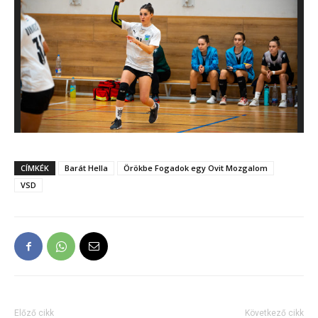
CÍMKÉK
Barát Hella
Örökbe Fogadok egy Ovit Mozgalom
VSD
Előző cikk
Következő cikk