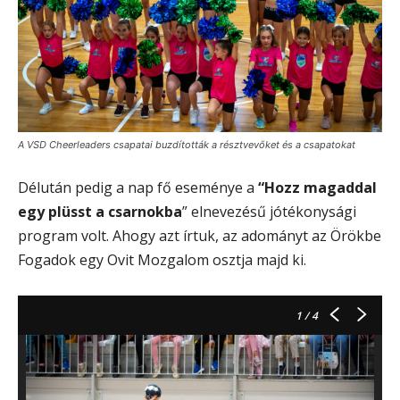
A VSD Cheerleaders csapatai buzdították a résztvevőket és a csapatokat
Délután pedig a nap fő eseménye a
“Hozz magaddal
egy plüsst a csarnokba
” elnevezésű jótékonysági
program volt. Ahogy azt írtuk, az adományt az Örökbe
Fogadok egy Ovit Mozgalom osztja majd ki.
1
/ 4