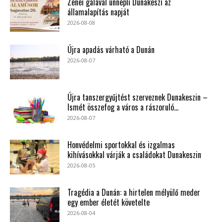
Zenei gálával ünnepli Dunakeszi az
államalapítás napját
2026-08-08
Újra apadás várható a Dunán
2026-08-07
Újra tanszergyűjtést szerveznek Dunakeszin –
Ismét összefog a város a rászoruló...
2026-08-07
Honvédelmi sportokkal és izgalmas
kihívásokkal várják a családokat Dunakeszin
2026-08-05
Tragédia a Dunán: a hirtelen mélyülő meder
egy ember életét követelte
2026-08-04