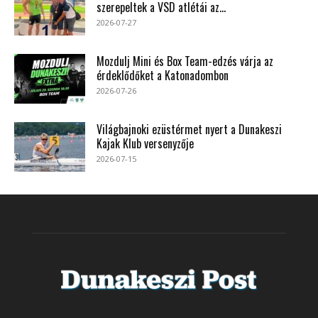
szerepeltek a VSD atlétái az...
2026-07-27
Mozdulj Mini és Box Team-edzés várja az
érdeklődőket a Katonadombon
2026-07-26
Világbajnoki ezüstérmet nyert a Dunakeszi
Kajak Klub versenyzője
2026-07-15