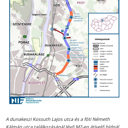
A dunakeszi Kossuth Lajos utca és a fóti Németh
Kálmán utca találkozásánál lévő M2-en átívelő hídnál