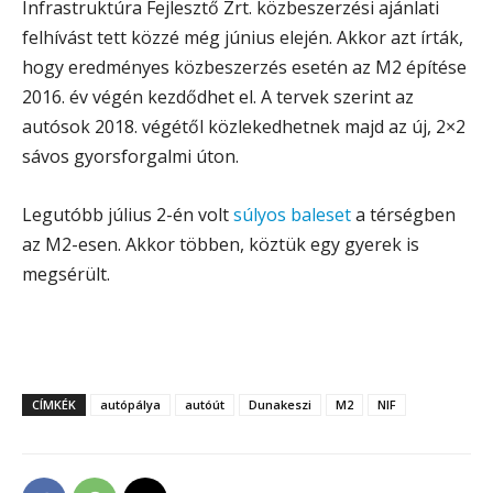
Infrastruktúra Fejlesztő Zrt. közbeszerzési ajánlati
felhívást tett közzé még június elején. Akkor azt írták,
hogy eredményes közbeszerzés esetén az M2 építése
2016. év végén kezdődhet el. A tervek szerint az
autósok 2018. végétől közlekedhetnek majd az új, 2×2
sávos gyorsforgalmi úton.
Legutóbb július 2-én volt
súlyos baleset
a térségben
az M2-esen. Akkor többen, köztük egy gyerek is
megsérült.
CÍMKÉK
autópálya
autóút
Dunakeszi
M2
NIF