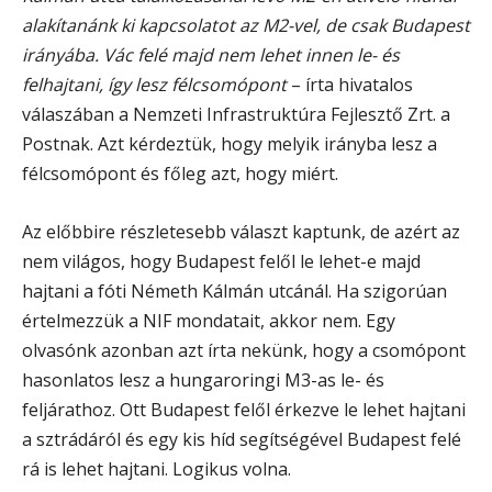
alakítanánk ki kapcsolatot az M2-vel, de csak Budapest
irányába. Vác felé majd nem lehet innen le- és
felhajtani, így lesz félcsomópont
– írta hivatalos
válaszában a Nemzeti Infrastruktúra Fejlesztő Zrt. a
Postnak. Azt kérdeztük, hogy melyik irányba lesz a
félcsomópont és főleg azt, hogy miért.
Az előbbire részletesebb választ kaptunk, de azért az
nem világos, hogy Budapest felől le lehet-e majd
hajtani a fóti Németh Kálmán utcánál. Ha szigorúan
értelmezzük a NIF mondatait, akkor nem. Egy
olvasónk azonban azt írta nekünk, hogy a csomópont
hasonlatos lesz a hungaroringi M3-as le- és
feljárathoz. Ott Budapest felől érkezve le lehet hajtani
a sztrádáról és egy kis híd segítségével Budapest felé
rá is lehet hajtani. Logikus volna.