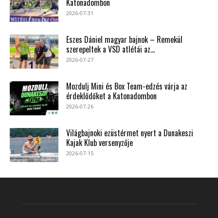
Katonadombon
2026-07-31
Eszes Dániel magyar bajnok – Remekül
szerepeltek a VSD atlétái az...
2026-07-27
Mozdulj Mini és Box Team-edzés várja az
érdeklődőket a Katonadombon
2026-07-26
Világbajnoki ezüstérmet nyert a Dunakeszi
Kajak Klub versenyzője
2026-07-15