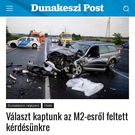
Dunakeszin népszerű
Hírek
Választ kaptunk az M2-esről feltett
kérdésünkre