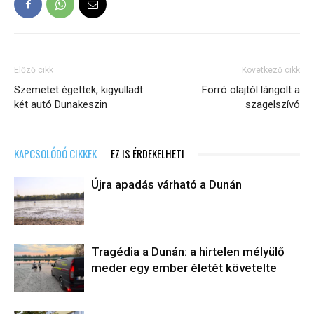
Előző cikk
Következő cikk
Szemetet égettek, kigyulladt
Forró olajtól lángolt a
két autó Dunakeszin
szagelszívó
KAPCSOLÓDÓ CIKKEK
EZ IS ÉRDEKELHETI
Újra apadás várható a Dunán
Tragédia a Dunán: a hirtelen mélyülő
meder egy ember életét követelte