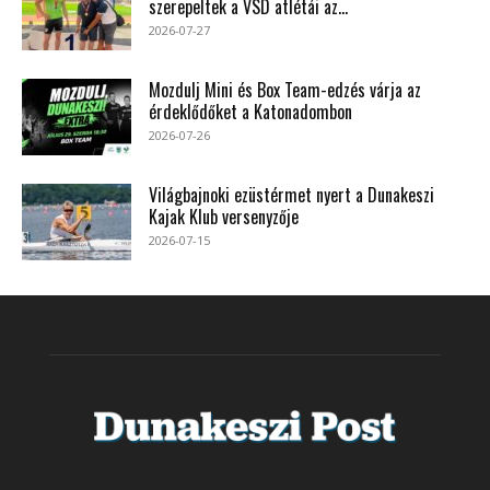
szerepeltek a VSD atlétái az...
2026-07-27
Mozdulj Mini és Box Team-edzés várja az
érdeklődőket a Katonadombon
2026-07-26
Világbajnoki ezüstérmet nyert a Dunakeszi
Kajak Klub versenyzője
2026-07-15