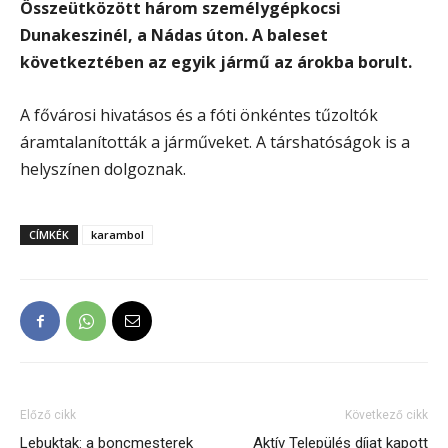
Összeütközött három személygépkocsi
Dunakeszinél, a Nádas úton. A baleset
következtében az egyik jármű az árokba borult.
A fővárosi hivatásos és a fóti önkéntes tűzoltók
áramtalanították a járműveket. A társhatóságok is a
helyszínen dolgoznak.
CÍMKÉK
karambol
Előző cikk
Következő cikk
Lebuktak: a boncmesterek
Aktív Település díjat kapott