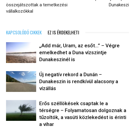
összejátszottak a temetkezési
Dunakeszi
vállalkozókkal
KAPCSOLÓDÓ CIKKEK
EZ IS ÉRDEKELHETI
„Add már, Uram, az esőt…” – Végre
emelkedhet a Duna vízszintje
Dunakeszinél is
Új negatív rekord a Dunán –
Dunakeszin is rendkívül alacsony a
vízállás
Erős széllökések csaptak le a
térségre – Folyamatosan dolgoznak a
tűzoltók, a vasúti közlekedést is érinti
a vihar