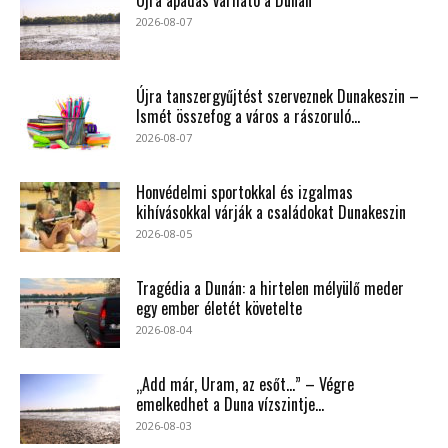
Újra apadás várható a Dunán
2026-08-07
Újra tanszergyűjtést szerveznek Dunakeszin –
Ismét összefog a város a rászoruló...
2026-08-07
Honvédelmi sportokkal és izgalmas
kihívásokkal várják a családokat Dunakeszin
2026-08-05
Tragédia a Dunán: a hirtelen mélyülő meder
egy ember életét követelte
2026-08-04
„Add már, Uram, az esőt…” – Végre
emelkedhet a Duna vízszintje...
2026-08-03