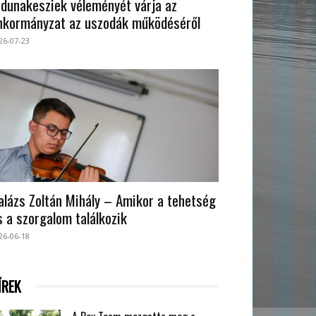
 dunakesziek véleményét várja az
nkormányzat az uszodák működéséről
26-07-23
alázs Zoltán Mihály – Amikor a tehetség
s a szorgalom találkozik
26-06-18
ÍREK