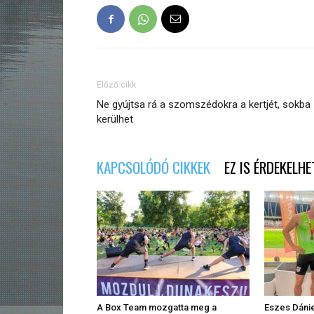
Előző cikk
Ne gyújtsa rá a szomszédokra a kertjét, sokba
kerülhet
KAPCSOLÓDÓ CIKKEK
EZ IS ÉRDEKELHE
A Box Team mozgatta meg a
Eszes Dánie