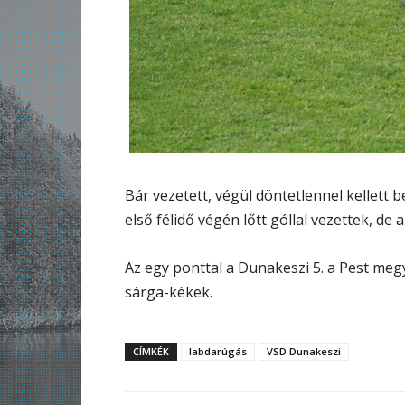
Bár vezetett, végül döntetlennel kellett 
első félidő végén lőtt góllal vezettek, de
Az egy ponttal a Dunakeszi 5. a Pest me
sárga-kékek.
CÍMKÉK
labdarúgás
VSD Dunakeszi