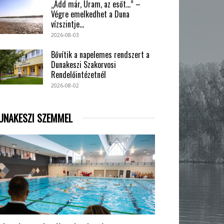
„Add már, Uram, az esőt…” –
Végre emelkedhet a Duna
vízszintje...
2026-08-03
Bővítik a napelemes rendszert a
Dunakeszi Szakorvosi
Rendelőintézetnél
2026-08-02
UNAKESZI SZEMMEL