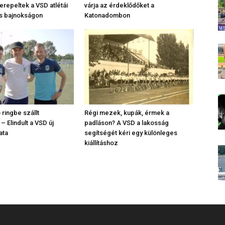
repeltek a VSD atlétái
várja az érdeklődőket a
s bajnokságon
Katonadombon
o ringbe szállt
Régi mezek, kupák, érmek a
– Elindult a VSD új
padláson? A VSD a lakosság
ata
segítségét kéri egy különleges
kiállításhoz