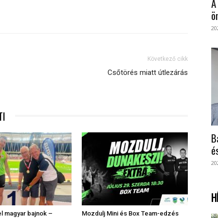
A
ö
20
Következő cikk
Csőtörés miatt útlezárás
TI
B
é
20
H
l magyar bajnok –
Mozdulj Mini és Box Team-edzés