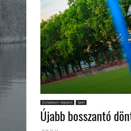
Dunakeszin népszerű
Sport
Újabb bosszantó dön
2018-10-14