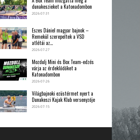
A Box Team mozgatta meg a
dunakeszieket a Katonadombon
2026-07-31
Eszes Dániel magyar bajnok –
Remekül szerepeltek a VSD
atlétái az...
2026-07-27
Mozdulj Mini és Box Team-edzés
várja az érdeklődőket a
Katonadombon
2026-07-26
Világbajnoki ezüstérmet nyert a
Dunakeszi Kajak Klub versenyzője
2026-07-15