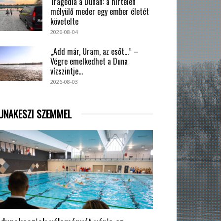
Tragédia a Dunán: a hirtelen
mélyülő meder egy ember életét
követelte
2026-08-04
„Add már, Uram, az esőt…” –
Végre emelkedhet a Duna
vízszintje...
2026-08-03
UNAKESZI SZEMMEL