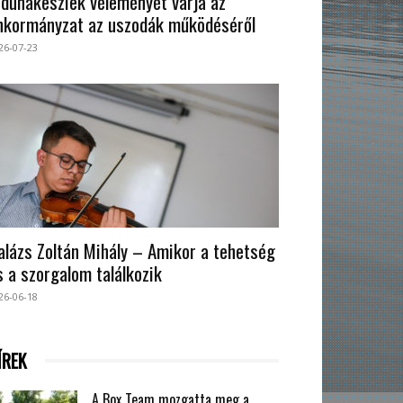
 dunakesziek véleményét várja az
nkormányzat az uszodák működéséről
26-07-23
alázs Zoltán Mihály – Amikor a tehetség
s a szorgalom találkozik
26-06-18
ÍREK
A Box Team mozgatta meg a