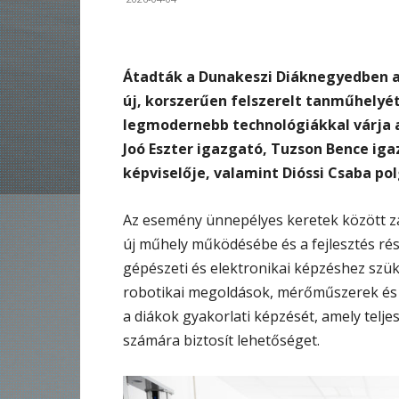
Átadták a Dunakeszi Diáknegyedben a
új, korszerűen felszerelt tanműhelyét
legmodernebb technológiákkal várja 
Joó Eszter igazgató, Tuzson Bence iga
képviselője, valamint Dióssi Csaba po
Az esemény ünnepélyes keretek között zaj
új műhely működésébe és a fejlesztés ré
gépészeti és elektronikai képzéshez szük
robotikai megoldások, mérőműszerek és d
a diákok gyakorlati képzését, amely telje
számára biztosít lehetőséget.