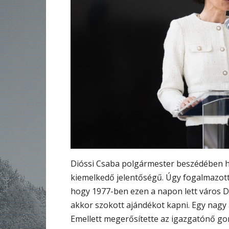
Dióssi Csaba polgármester beszédében ha
kiemelkedő jelentőségű. Úgy fogalmazott: 
hogy 1977-ben ezen a napon lett város D
akkor szokott ajándékot kapni. Egy nagy 
Emellett megerősítette az igazgatónő gon