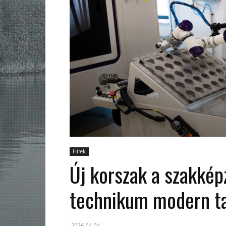
Hírek
Új korszak a szakkép
technikum modern t
2026-04-04