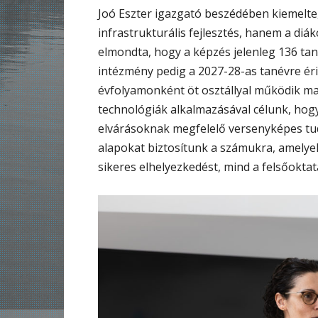
Joó Eszter igazgató beszédében kiemelt
infrastrukturális fejlesztés, hanem a diá
elmondta, hogy a képzés jelenleg 136 tanu
intézmény pedig a 2027-28-as tanévre éri 
évfolyamonként öt osztállyal működik ma
technológiák alkalmazásával célunk, hogy 
elvárásoknak megfelelő versenyképes tud
alapokat biztosítunk a számukra, amelye
sikeres elhelyezkedést, mind a felsőokta