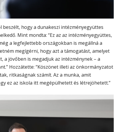
l beszélt, hogy a dunakeszi intézményegyüttes
melkedő. Mint mondta: “Ez az az intézményegyüttes,
még a legfejlettebb országokban is megállná a
retném megígérni, hogy azt a támogatást, amelyet
, a jövőben is megadjuk az intézménynek – a
.” Hozzátette: “Köszönet illeti az önkormányzatot
oztak, ritkaságnak számít. Az a munka, amit
 ez az iskola itt megépülhetett és létrejöhetett.”