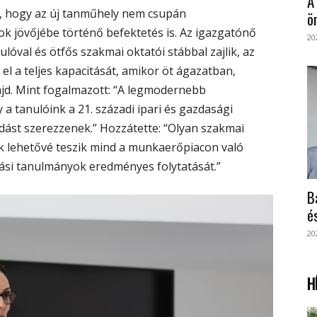
A
e, hogy az új tanműhely nem csupán
ö
kok jövőjébe történő befektetés is. Az igazgatónő
20
lóval és ötfős szakmai oktatói stábbal zajlik, az
el a teljes kapacitását, amikor öt ágazatban,
jd. Mint fogalmazott: “A legmodernebb
a tanulóink a 21. századi ipari és gazdasági
ást szerezzenek.” Hozzátette: “Olyan szakmai
k lehetővé teszik mind a munkaerőpiacon való
tási tanulmányok eredményes folytatását.”
B
é
20
H