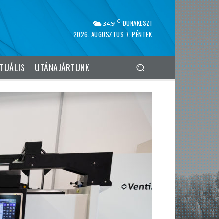
C
DUNAKESZI
34.9
2026. AUGUSZTUS 7. PÉNTEK
TUÁLIS
UTÁNAJÁRTUNK