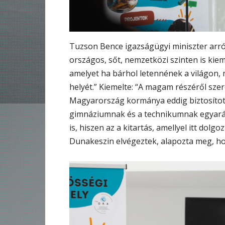
Tuzson Bence igazságügyi miniszter arró
országos, sőt, nemzetközi szinten is kie
amelyet ha bárhol letennének a világon, 
helyét.” Kiemelte: “A magam részéről sze
Magyarország kormánya eddig biztosított
gimnáziumnak és a technikumnak egyaránt
is, hiszen az a kitartás, amellyel itt dolg
Dunakeszin elvégeztek, alapozta meg, hogy