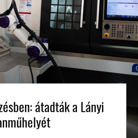
zésben: átadták a Lányi
anműhelyét