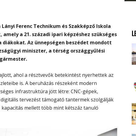
 Lányi Ferenc Technikum és Szakképző Iskola
L
, amely a 21. századi ipari képzéshez szükséges
a diákokat. Az ünnepségen beszédet mondott
zságügyi miniszter, a térség országgyűlési
lgármester.
lott, ahol a résztvevők betekintést nyerhettek az
szleteibe is. A beruházás részeként modern
séges infrastruktúra jött létre: CNC-gépek,
igitális tervezést támogató tantermek szolgálják
s kapacitás mellett több mint kétszáz tanuló