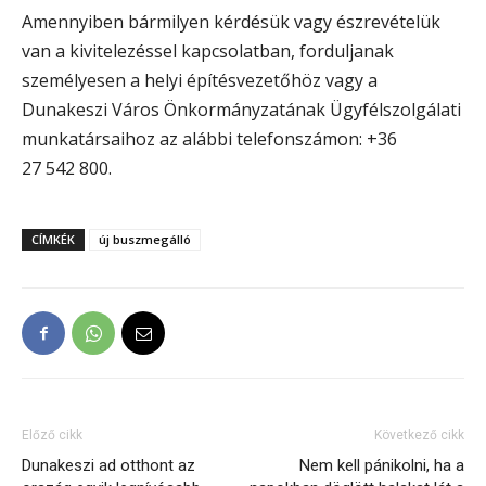
Amennyiben bármilyen kérdésük vagy észrevételük
van a kivitelezéssel kapcsolatban, forduljanak
személyesen a helyi építésvezetőhöz vagy a
Dunakeszi Város Önkormányzatának Ügyfélszolgálati
munkatársaihoz az alábbi telefonszámon: +36
27 542 800.
CÍMKÉK
új buszmegálló
Előző cikk
Következő cikk
Dunakeszi ad otthont az
Nem kell pánikolni, ha a