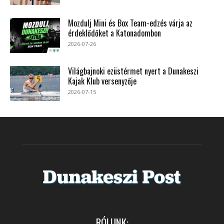
Mozdulj Mini és Box Team-edzés várja az
érdeklődőket a Katonadombon
2026-07-26
Világbajnoki ezüstérmet nyert a Dunakeszi
Kajak Klub versenyzője
2026-07-15
RÓLUNK: