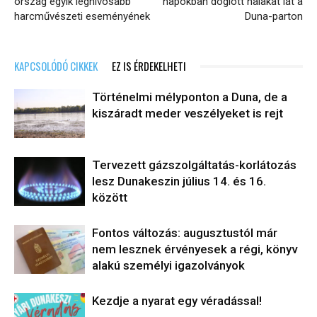
ország egyik legnívósabb
napokban döglött halakat lát a
harcművészeti eseményének
Duna-parton
KAPCSOLÓDÓ CIKKEK
EZ IS ÉRDEKELHETI
Történelmi mélyponton a Duna, de a
kiszáradt meder veszélyeket is rejt
Tervezett gázszolgáltatás-korlátozás
lesz Dunakeszin július 14. és 16.
között
Fontos változás: augusztustól már
nem lesznek érvényesek a régi, könyv
alakú személyi igazolványok
Kezdje a nyarat egy véradással!