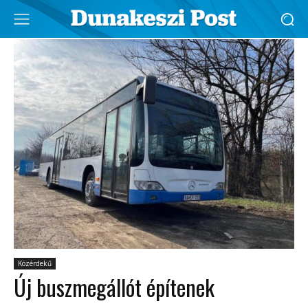
Közérdekű
Új buszmegállót építenek