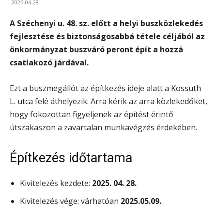
2025-04-28
A Széchenyi u. 48. sz. előtt a helyi buszközlekedés
fejlesztése és biztonságosabbá tétele céljából az
önkormányzat buszváró peront épít a hozzá
csatlakozó járdával.
Ezt a buszmegállót az építkezés ideje alatt a Kossuth
L. utca felé áthelyezik. Arra kérik az arra közlekedőket,
hogy fokozottan figyeljenek az építést érintő
útszakaszon a zavartalan munkavégzés érdekében.
Építkezés időtartama
Kivitelezés kezdete:
2025. 04. 28.
Kivitelezés vége: várhatóan
2025.05.09.