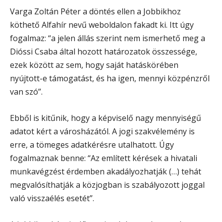
Varga Zoltán Péter a döntés ellen a Jobbikhoz
köthető Alfahír nevű weboldalon fakadt ki. Itt úgy
fogalmaz: “a jelen állás szerint nem ismerhető meg a
Dióssi Csaba által hozott határozatok összessége,
ezek között az sem, hogy saját hatáskörében
nyújtott-e támogatást, és ha igen, mennyi közpénzről
van szó”.
Ebből is kitűnik, hogy a képviselő nagy mennyiségű
adatot kért a városházától. A jogi szakvélemény is
erre, a tömeges adatkérésre utalhatott. Úgy
fogalmaznak benne: “Az említett kérések a hivatali
munkavégzést érdemben akadályozhatják (…) tehát
megvalósíthatják a közjogban is szabályozott joggal
való visszaélés esetét”.