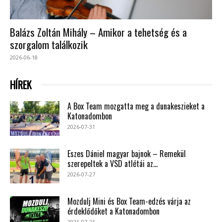
Balázs Zoltán Mihály – Amikor a tehetség és a
szorgalom találkozik
2026-06-18
HÍREK
A Box Team mozgatta meg a dunakeszieket a
Katonadombon
2026-07-31
Eszes Dániel magyar bajnok – Remekül
szerepeltek a VSD atlétái az...
2026-07-27
Mozdulj Mini és Box Team-edzés várja az
érdeklődőket a Katonadombon
2026-07-26