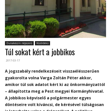
Dunakeszin népszerű
Közérdekű
Túl sokat kért a jobbikos
2017-03-17
A jogszabály rendelkezéseit visszaélésszerűen
gyakorolta volna Varga Zoltán Péter akkor,
amikor túl sok adatot kért ki az önkormányzattól
– állapította meg a Pest megyei Kormányhivatal.
A jobbikos képviselő a polgármester egyes
döntéseire volt kíváncsi, de kérésével túlságosan