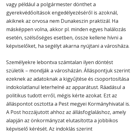
vagy például a polgármester dönthet a
gyerekvédőoltások engedélyezéséről is azoknál,
akiknek az orvosa nem Dunakeszin praktizál. Ha
másképpen volna, akkor pl. minden egyes halálozás
esetén, szélsőséges esetben, össze kellene hívni a
képviselőket, ha segélyt akarna nyújtani a városháza.
Személyekre lebontva számtalan ilyen döntést
születik – mondják a városházán. Álláspontjuk szerint
ezeknek az adatoknak a kigyűjtése és csoportosítása
indokolatlanul leterhelné az apparátust. Ráadásul a
politikus tudott erről, mégis kérte azokat. Ezt az
álláspontot osztotta a Pest megyei Kormányhivatal is.
A Post hozzájutott ahhoz az állásfoglaláshoz, amely
alapján az önkormányzat elutasította a jobbikos
képviselő kérését. Az indoklás szerint