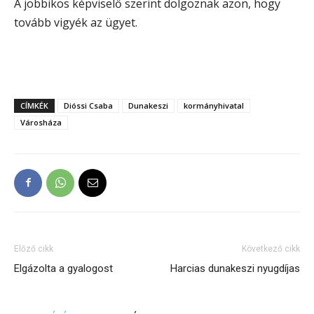
A jobbikos képviselő szerint dolgoznak azon, hogy
tovább vigyék az ügyet.
CÍMKÉK
Dióssi Csaba
Dunakeszi
kormányhivatal
Városháza
Előző cikk
Következő cikk
Elgázolta a gyalogost
Harcias dunakeszi nyugdíjas