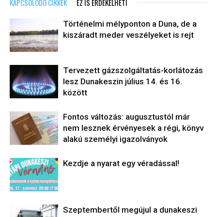
KAPCSOLÓDÓ CIKKEK
EZ IS ÉRDEKELHETI
Történelmi mélyponton a Duna, de a
kiszáradt meder veszélyeket is rejt
Tervezett gázszolgáltatás-korlátozás
lesz Dunakeszin július 14. és 16.
között
Fontos változás: augusztustól már
nem lesznek érvényesek a régi, könyv
alakú személyi igazolványok
Kezdje a nyarat egy véradással!
Szeptembertől megújul a dunakeszi