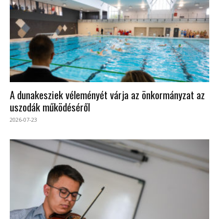
A dunakesziek véleményét várja az önkormányzat az
uszodák működéséről
2026-07-23