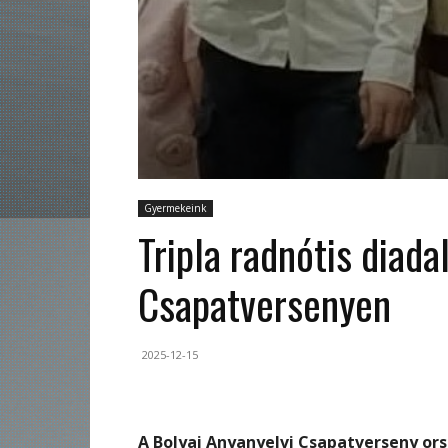
Gyermekeink
Tripla radnótis diada
Csapatversenyen
2025-12-15
A Bolyai Anyanyelvi Csapatverseny or