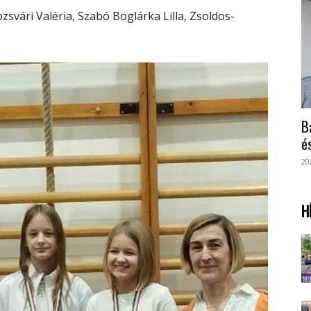
lozsvári Valéria, Szabó Boglárka Lilla, Zsoldos-
B
é
20
H