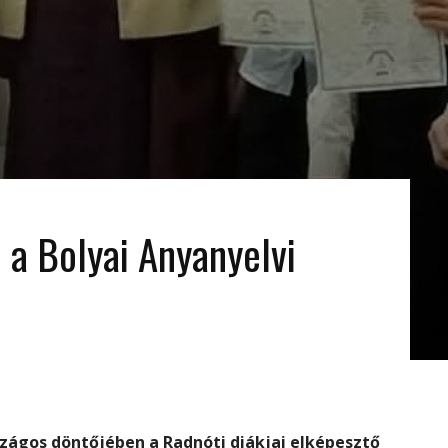
l a Bolyai Anyanyelvi
szágos döntőjében a Radnóti diákjai elképesztő