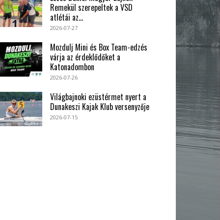
Remekül szerepeltek a VSD
atlétái az...
2026-07-27
Mozdulj Mini és Box Team-edzés
várja az érdeklődőket a
Katonadombon
2026-07-26
Világbajnoki ezüstérmet nyert a
Dunakeszi Kajak Klub versenyzője
2026-07-15