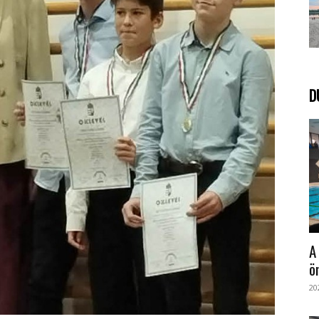
D
A
ö
20