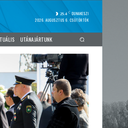
C
DUNAKESZI
25.4
2026. AUGUSZTUS 6. CSÜTÖRTÖK
TUÁLIS
UTÁNAJÁRTUNK