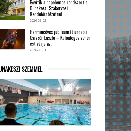
Bővítik a napelemes rendszert a
Dunakeszi Szakorvosi
Rendelőintézetnél
2026-08-02
Harmincéves jubileumát ünnepli
Csiszér László – Különleges zenei
est várja az...
2026-08-01
UNAKESZI SZEMMEL