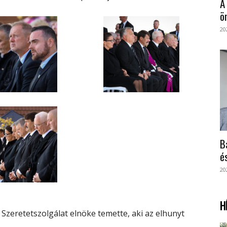
A
ö
20
B
é
20
H
 Szeretetszolgálat elnöke temette, aki az elhunyt