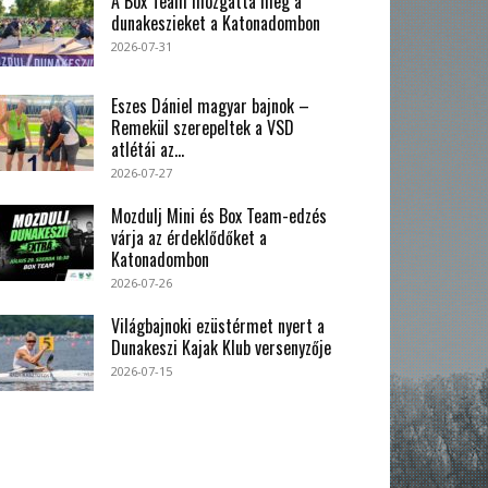
A Box Team mozgatta meg a
dunakeszieket a Katonadombon
2026-07-31
Eszes Dániel magyar bajnok –
Remekül szerepeltek a VSD
atlétái az...
2026-07-27
Mozdulj Mini és Box Team-edzés
várja az érdeklődőket a
Katonadombon
2026-07-26
Világbajnoki ezüstérmet nyert a
Dunakeszi Kajak Klub versenyzője
2026-07-15