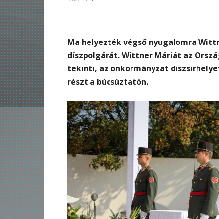
Ma helyezték végső nyugalomra Wittn
díszpolgárát. Wittner Máriát az Orszá
tekinti, az önkormányzat díszsírhelye
részt a búcsúztatón.