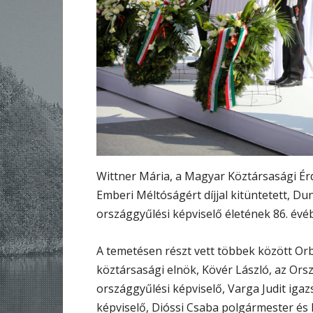
Wittner Mária, a Magyar Köztársasági Érd
Emberi Méltóságért díjjal kitüntetett, Du
országgyűlési képviselő életének 86. évé
A temetésen részt vett többek között Orb
köztársasági elnök, Kövér László, az Ors
országgyűlési képviselő, Varga Judit iga
képviselő, Dióssi Csaba polgármester és