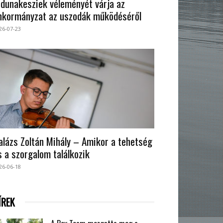
 dunakesziek véleményét várja az
nkormányzat az uszodák működéséről
26-07-23
alázs Zoltán Mihály – Amikor a tehetség
s a szorgalom találkozik
26-06-18
ÍREK