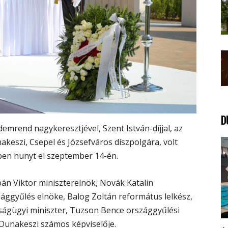
D
emrend nagykeresztjével, Szent István-díjjal, az
nakeszi, Csepel és Józsefváros díszpolgára, volt
ben hunyt el szeptember 14-én.
án Viktor miniszterelnök, Novák Katalin
zággyűlés elnöke, Balog Zoltán református lelkész,
zságügyi miniszter, Tuzson Bence országgyűlési
 Dunakeszi számos képviselője.