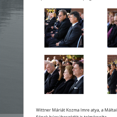
Wittner Máriát Kozma Imre atya, a Máltai
fiának búcsúbeszédét is tolmácsolta.