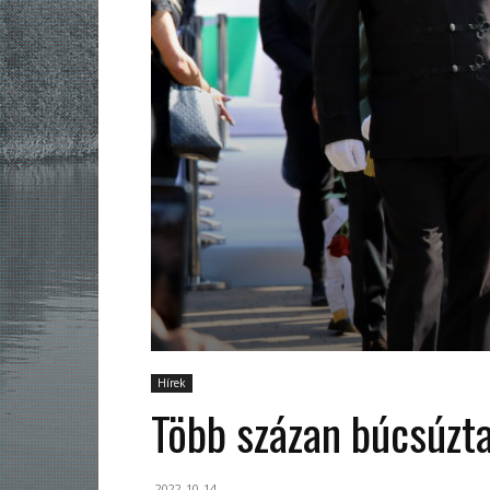
Hírek
Több százan búcsúzta
2022-10-14