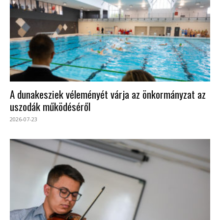
A dunakesziek véleményét várja az önkormányzat az
uszodák működéséről
2026-07-23