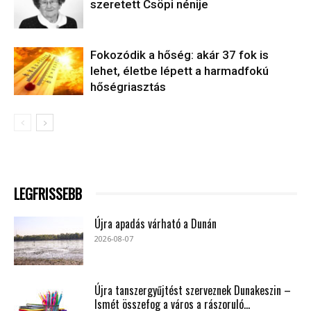
szeretett Csöpi nénije
Fokozódik a hőség: akár 37 fok is
lehet, életbe lépett a harmadfokú
hőségriasztás
LEGFRISSEBB
Újra apadás várható a Dunán
2026-08-07
Újra tanszergyűjtést szerveznek Dunakeszin –
Ismét összefog a város a rászoruló...