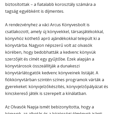
biztosítottak – a fiatalabb korosztály számára a
tagság egyébként is díjmentes.
A rendezvényhez a váci Arcus Könyvesbolt is
csatlakozott, amely új könyvekkel, társasjátékokkal,
könyvhöz köthető apró ajándékokkal települt ki a
könyvtárba. Nagyon népszerű volt az olvasók
körében, hogy bedobhatták a kedvenc könyvük
szerzőjét és címét egy gyűjtőbe. Ezek alapján a
könyvtárosok összeállítják a dunakeszi
könyvtárlátogatók kedvenc könyveinek listáját. A
fiókkönyvtárban szintén színes programok várták a
gyerekeket: könyvjelzőkészítés, könyvjelzőpályázat és
kincskereső játék is szerepelt a kínálatban.
Az Olvasók Napja ismét bebizonyította, hogy a
könyvek, az alkotás és a közösségi élmények iránti