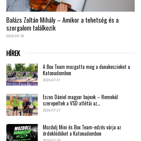
Balázs Zoltán Mihály – Amikor a tehetség és a
szorgalom találkozik
2026-06-18
HÍREK
A Box Team mozgatta meg a dunakeszieket a
Katonadombon
2026-07-31
Eszes Dániel magyar bajnok – Remekül
szerepeltek a VSD atlétái az...
2026-07-27
Mozdulj Mini és Box Team-edzés várja az
érdeklődőket a Katonadombon
2026-07-26