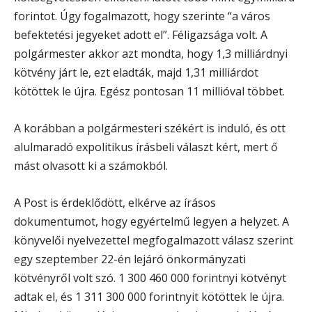
forintot. Úgy fogalmazott, hogy szerinte “a város
befektetési jegyeket adott el”. Féligazsága volt. A
polgármester akkor azt mondta, hogy 1,3 milliárdnyi
kötvény járt le, ezt eladták, majd 1,31 milliárdot
kötöttek le újra. Egész pontosan 11 millióval többet.
A korábban a polgármesteri székért is induló, és ott
alulmaradó expolitikus írásbeli választ kért, mert ő
mást olvasott ki a számokból.
A Post is érdeklődött, elkérve az írásos
dokumentumot, hogy egyértelmű legyen a helyzet. A
könyvelői nyelvezettel megfogalmazott válasz szerint
egy szeptember 22-én lejáró önkormányzati
kötvényről volt szó. 1 300 460 000 forintnyi kötvényt
adtak el, és 1 311 300 000 forintnyit kötöttek le újra.