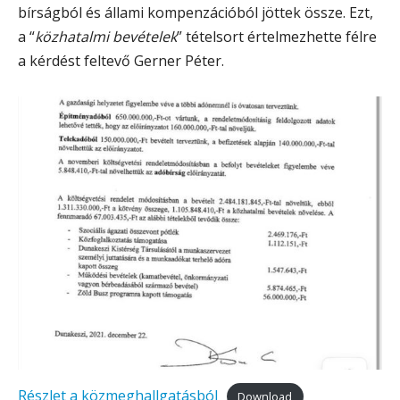
bírságból és állami kompenzációból jöttek össze. Ezt,
a “
közhatalmi bevételek
” tételsort értelmezhette félre
a kérdést feltevő Gerner Péter.
Részlet a közmeghallgatásból
Download