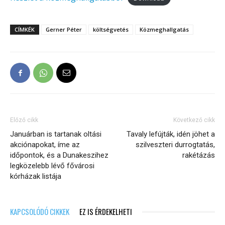
CÍMKÉK
Gerner Péter
költségvetés
Közmeghallgatás
Előző cikk
Következő cikk
Januárban is tartanak oltási
Tavaly lefújták, idén jöhet a
akciónapokat, íme az
szilveszteri durrogtatás,
időpontok, és a Dunakeszihez
rakétázás
legközelebb lévő fővárosi
kórházak listája
KAPCSOLÓDÓ CIKKEK
EZ IS ÉRDEKELHETI