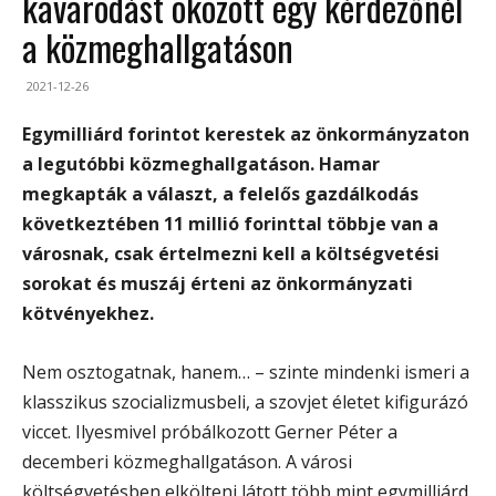
kavarodást okozott egy kérdezőnél
a közmeghallgatáson
2021-12-26
Egymilliárd forintot kerestek az önkormányzaton
a legutóbbi közmeghallgatáson. Hamar
megkapták a választ, a felelős gazdálkodás
következtében 11 millió forinttal többje van a
városnak, csak értelmezni kell a költségvetési
sorokat és muszáj érteni az önkormányzati
kötvényekhez.
Nem osztogatnak, hanem… – szinte mindenki ismeri a
klasszikus szocializmusbeli, a szovjet életet kifigurázó
viccet. Ilyesmivel próbálkozott Gerner Péter a
decemberi közmeghallgatáson. A városi
költségvetésben elkölteni látott több mint egymilliárd