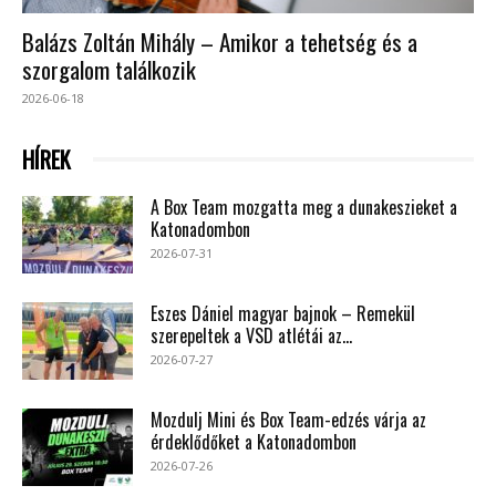
Balázs Zoltán Mihály – Amikor a tehetség és a
szorgalom találkozik
2026-06-18
HÍREK
A Box Team mozgatta meg a dunakeszieket a
Katonadombon
2026-07-31
Eszes Dániel magyar bajnok – Remekül
szerepeltek a VSD atlétái az...
2026-07-27
Mozdulj Mini és Box Team-edzés várja az
érdeklődőket a Katonadombon
2026-07-26