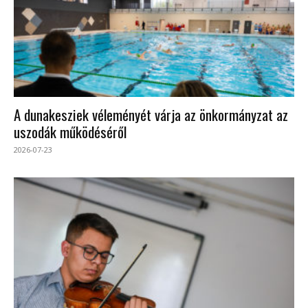
A dunakesziek véleményét várja az önkormányzat az
uszodák működéséről
2026-07-23