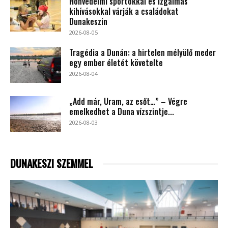
Honvédelmi sportokkal és izgalmas
kihívásokkal várják a családokat
Dunakeszin
2026-08-05
Tragédia a Dunán: a hirtelen mélyülő meder
egy ember életét követelte
2026-08-04
„Add már, Uram, az esőt…” – Végre
emelkedhet a Duna vízszintje...
2026-08-03
DUNAKESZI SZEMMEL