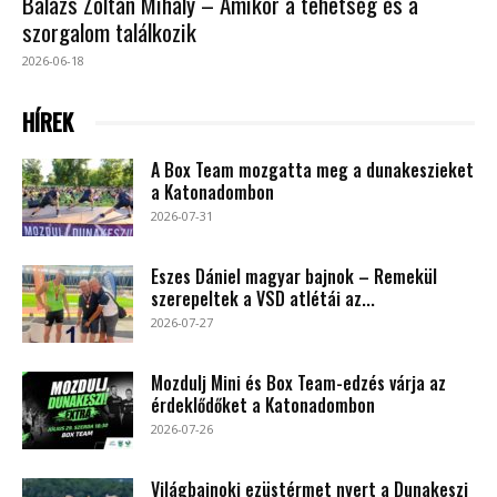
Balázs Zoltán Mihály – Amikor a tehetség és a
szorgalom találkozik
2026-06-18
HÍREK
A Box Team mozgatta meg a dunakeszieket
a Katonadombon
2026-07-31
Eszes Dániel magyar bajnok – Remekül
szerepeltek a VSD atlétái az...
2026-07-27
Mozdulj Mini és Box Team-edzés várja az
érdeklődőket a Katonadombon
2026-07-26
Világbajnoki ezüstérmet nyert a Dunakeszi