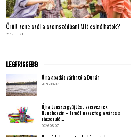
Őrült zene szól a szomszédban! Mit csinálhatok?
2018-05-31
LEGFRISSEBB
Újra apadás várható a Dunán
2026-08-07
Újra tanszergyűjtést szerveznek
Dunakeszin – Ismét összefog a város a
rászoruló...
2026-08-07