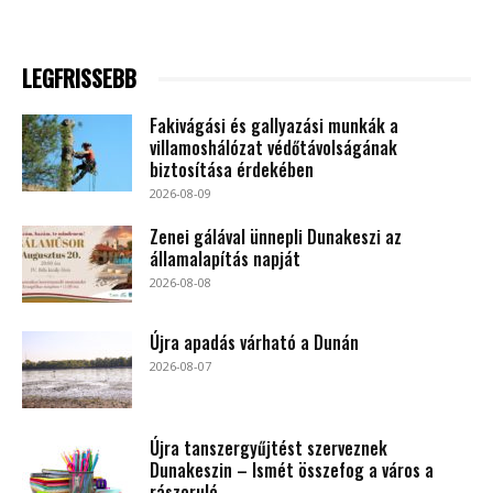
LEGFRISSEBB
Fakivágási és gallyazási munkák a
villamoshálózat védőtávolságának
biztosítása érdekében
2026-08-09
Zenei gálával ünnepli Dunakeszi az
államalapítás napját
2026-08-08
Újra apadás várható a Dunán
2026-08-07
Újra tanszergyűjtést szerveznek
Dunakeszin – Ismét összefog a város a
rászoruló...