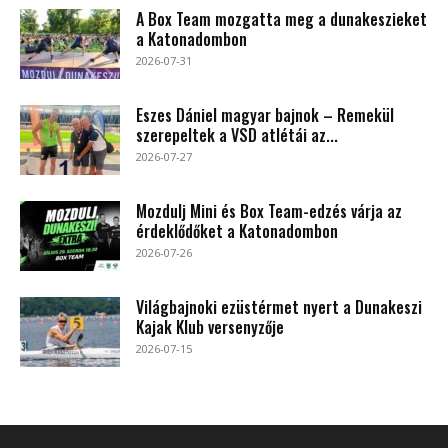
A Box Team mozgatta meg a dunakeszieket
a Katonadombon
2026-07-31
Eszes Dániel magyar bajnok – Remekül
szerepeltek a VSD atlétái az...
2026-07-27
Mozdulj Mini és Box Team-edzés várja az
érdeklődőket a Katonadombon
2026-07-26
Világbajnoki ezüstérmet nyert a Dunakeszi
Kajak Klub versenyzője
2026-07-15