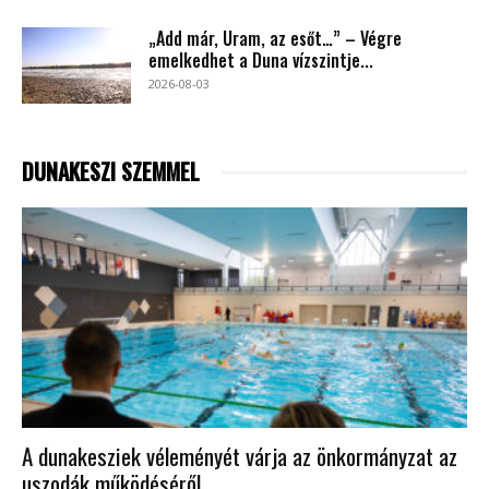
„Add már, Uram, az esőt…” – Végre
emelkedhet a Duna vízszintje...
2026-08-03
DUNAKESZI SZEMMEL
A dunakesziek véleményét várja az önkormányzat az
uszodák működéséről