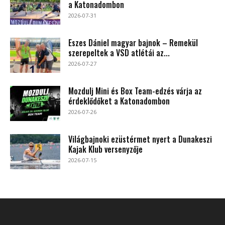
a Katonadombon
2026-07-31
Eszes Dániel magyar bajnok – Remekül
szerepeltek a VSD atlétái az...
2026-07-27
Mozdulj Mini és Box Team-edzés várja az
érdeklődőket a Katonadombon
2026-07-26
Világbajnoki ezüstérmet nyert a Dunakeszi
Kajak Klub versenyzője
2026-07-15