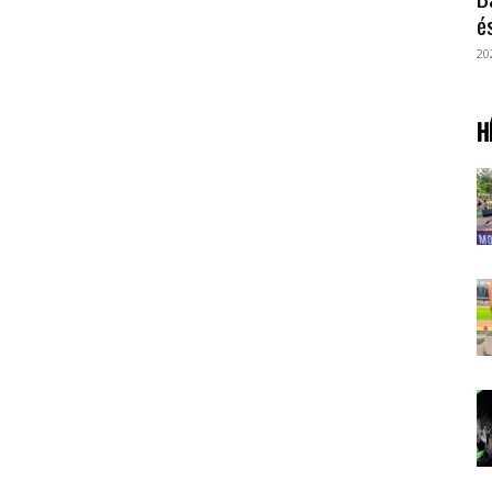
é
20
H