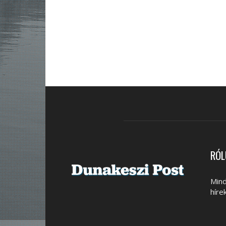
RÓL
Mind
híre