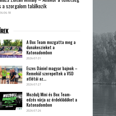
s a szorgalom találkozik
26-06-18
ÍREK
A Box Team mozgatta meg a
dunakeszieket a
Katonadombon
2026-07-31
Eszes Dániel magyar bajnok –
Remekül szerepeltek a VSD
atlétái az...
2026-07-27
Mozdulj Mini és Box Team-
edzés várja az érdeklődőket a
Katonadombon
2026-07-26