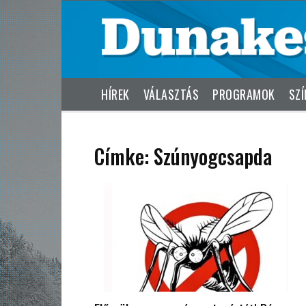
HÍREK
VÁLASZTÁS
PROGRAMOK
SZÍ
Címke: Szúnyogcsapda