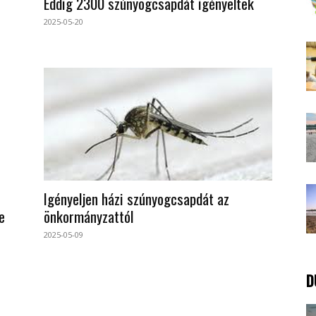
Eddig 2300 szúnyogcsapdát igényeltek
2025-05-20
Igényeljen házi szúnyogcsapdát az
e
önkormányzattól
2025-05-09
D