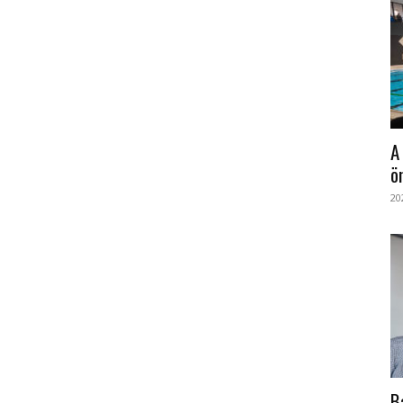
A
ö
20
B