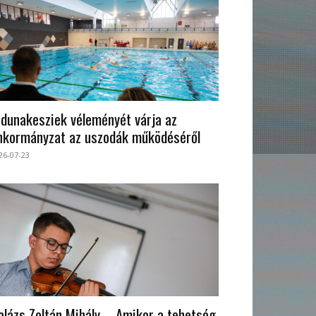
 dunakesziek véleményét várja az
nkormányzat az uszodák működéséről
26-07-23
alázs Zoltán Mihály – Amikor a tehetség