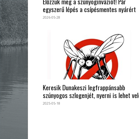
Előzzük meg a szúnyoginváziót! Pár
egyszerű lépés a csípésmentes nyárért
2026-05-28
Keresik Dunakeszi legfrappánsabb
szúnyogos szlogenjét, nyerni is lehet vel
2025-05-18