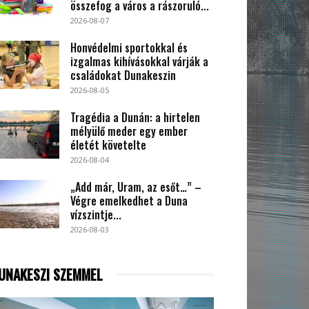
összefog a város a rászoruló...
2026-08-07
Honvédelmi sportokkal és
izgalmas kihívásokkal várják a
családokat Dunakeszin
2026-08-05
Tragédia a Dunán: a hirtelen
mélyülő meder egy ember
életét követelte
2026-08-04
„Add már, Uram, az esőt…” –
Végre emelkedhet a Duna
vízszintje...
2026-08-03
UNAKESZI SZEMMEL