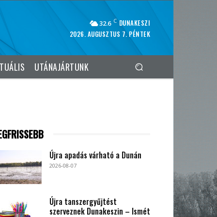
C
DUNAKESZI
32.6
2026. AUGUSZTUS 7. PÉNTEK
TUÁLIS
UTÁNAJÁRTUNK
EGFRISSEBB
Újra apadás várható a Dunán
2026-08-07
Újra tanszergyűjtést
szerveznek Dunakeszin – Ismét