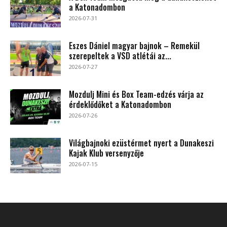
a Katonadombon
2026-07-31
Eszes Dániel magyar bajnok – Remekül
szerepeltek a VSD atlétái az...
2026-07-27
Mozdulj Mini és Box Team-edzés várja az
érdeklődőket a Katonadombon
2026-07-26
Világbajnoki ezüstérmet nyert a Dunakeszi
Kajak Klub versenyzője
2026-07-15