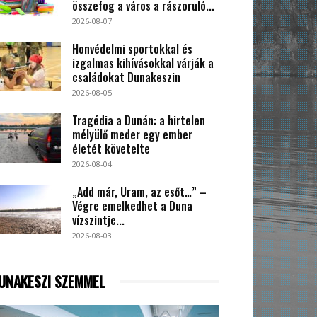
összefog a város a rászoruló...
2026-08-07
Honvédelmi sportokkal és
izgalmas kihívásokkal várják a
családokat Dunakeszin
2026-08-05
Tragédia a Dunán: a hirtelen
mélyülő meder egy ember
életét követelte
2026-08-04
„Add már, Uram, az esőt…” –
Végre emelkedhet a Duna
vízszintje...
2026-08-03
UNAKESZI SZEMMEL