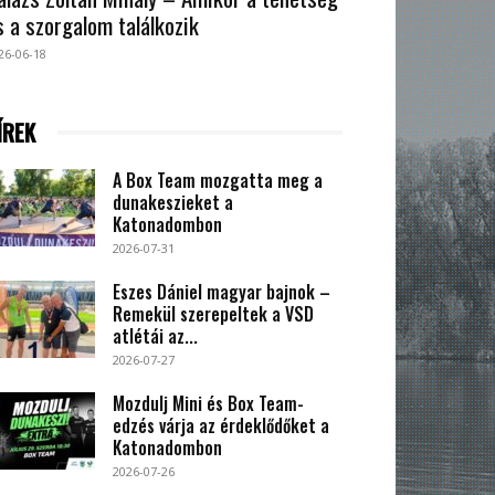
s a szorgalom találkozik
26-06-18
ÍREK
A Box Team mozgatta meg a
dunakeszieket a
Katonadombon
2026-07-31
Eszes Dániel magyar bajnok –
Remekül szerepeltek a VSD
atlétái az...
2026-07-27
Mozdulj Mini és Box Team-
edzés várja az érdeklődőket a
Katonadombon
2026-07-26