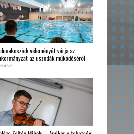
 dunakesziek véleményét várja az
nkormányzat az uszodák működéséről
26-07-23
alázs Zoltán Mihály – Amikor a tehetség