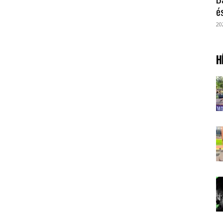
é
20
H