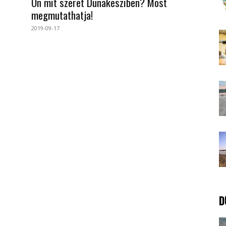
Ön mit szeret Dunakesziben? Most
megmutathatja!
2019-09-17
D