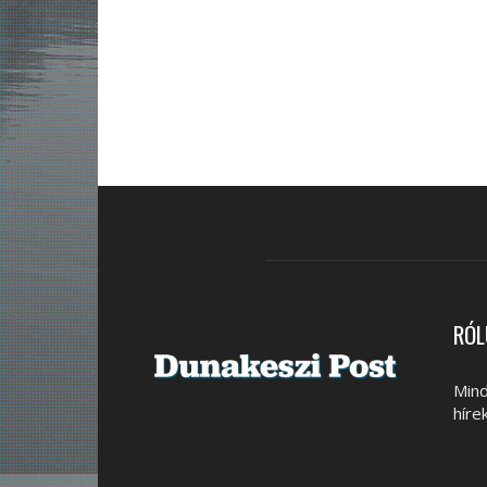
RÓL
Mind
híre