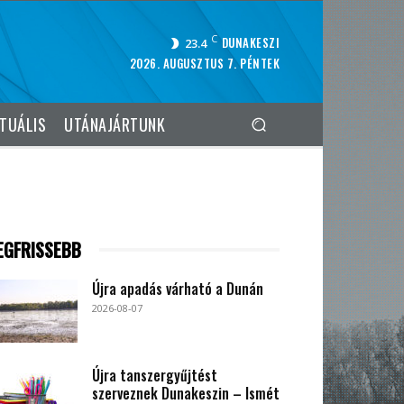
C
DUNAKESZI
23.4
2026. AUGUSZTUS 7. PÉNTEK
TUÁLIS
UTÁNAJÁRTUNK
EGFRISSEBB
Újra apadás várható a Dunán
2026-08-07
Újra tanszergyűjtést
szerveznek Dunakeszin – Ismét