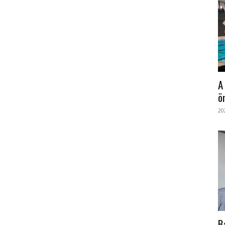
A
ö
20
B