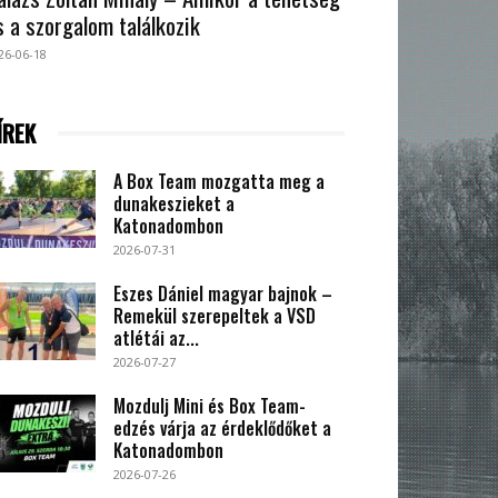
s a szorgalom találkozik
26-06-18
ÍREK
A Box Team mozgatta meg a
dunakeszieket a
Katonadombon
2026-07-31
Eszes Dániel magyar bajnok –
Remekül szerepeltek a VSD
atlétái az...
2026-07-27
Mozdulj Mini és Box Team-
edzés várja az érdeklődőket a
Katonadombon
2026-07-26