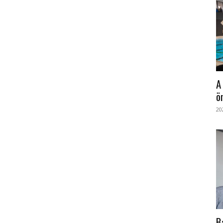
A
ö
20
B