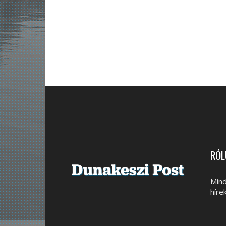
RÓL
Mind
híre