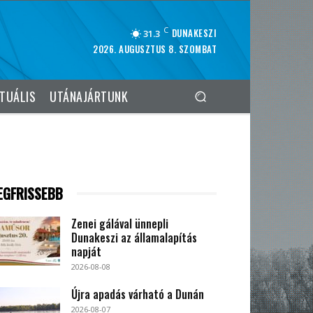
C
DUNAKESZI
31.3
2026. AUGUSZTUS 8. SZOMBAT
TUÁLIS
UTÁNAJÁRTUNK
EGFRISSEBB
Zenei gálával ünnepli
Dunakeszi az államalapítás
napját
2026-08-08
Újra apadás várható a Dunán
2026-08-07