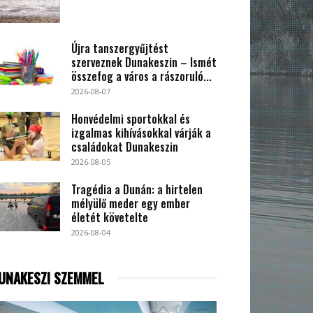
Újra tanszergyűjtést
szerveznek Dunakeszin – Ismét
összefog a város a rászoruló...
2026-08-07
Honvédelmi sportokkal és
izgalmas kihívásokkal várják a
családokat Dunakeszin
2026-08-05
Tragédia a Dunán: a hirtelen
mélyülő meder egy ember
életét követelte
2026-08-04
UNAKESZI SZEMMEL