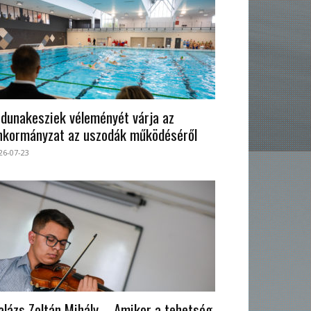
 dunakesziek véleményét várja az
nkormányzat az uszodák működéséről
26-07-23
alázs Zoltán Mihály – Amikor a tehetség