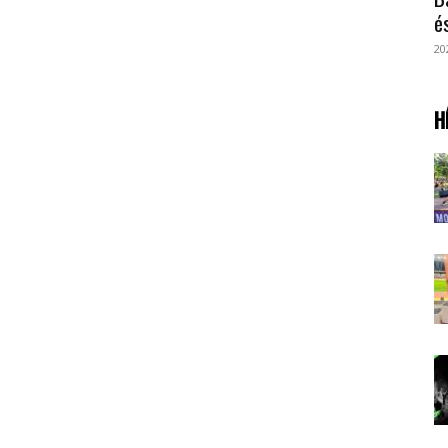
é
20
H