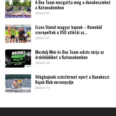
A Box Team mozgatta meg a dunakeszieket
a Katonadombon
2026-07-31
Eszes Dániel magyar bajnok – Remekül
szerepeltek a VSD atlétái az...
2026-07-27
Mozdulj Mini és Box Team-edzés várja az
érdeklődőket a Katonadombon
2026-07-26
Világbajnoki ezüstérmet nyert a Dunakeszi
Kajak Klub versenyzője
2026-07-15