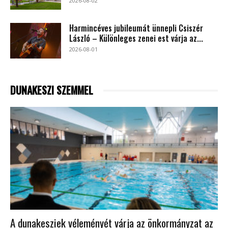
2026-08-02
Harmincéves jubileumát ünnepli Csiszér
László – Különleges zenei est várja az...
2026-08-01
DUNAKESZI SZEMMEL
A dunakesziek véleményét várja az önkormányzat az