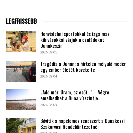
LEGFRISSEBB
Honvédelmi sportokkal és izgalmas
kihívásokkal várják a családokat
Dunakeszin
2026-08-05
Tragédia a Dunán: a hirtelen mélyülő meder
egy ember életét követelte
2026-08-04
„Add már, Uram, az esőt…” – Végre
emelkedhet a Duna vízszintje...
2026-08-03
Bővítik a napelemes rendszert a Dunakeszi
Szakorvosi Rendelőintézetnél