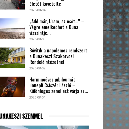
életét követelte
2026-08-04
„Add már, Uram, az esőt…” –
Végre emelkedhet a Duna
vízszintje...
2026-08-03
Bővítik a napelemes rendszert
a Dunakeszi Szakorvosi
Rendelőintézetnél
2026-08-02
Harmincéves jubileumát
ünnepli Csiszér László –
Különleges zenei est várja az...
2026-08-01
UNAKESZI SZEMMEL