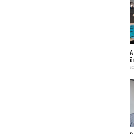
A
ö
20