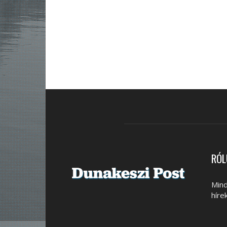
RÓL
Mind
híre