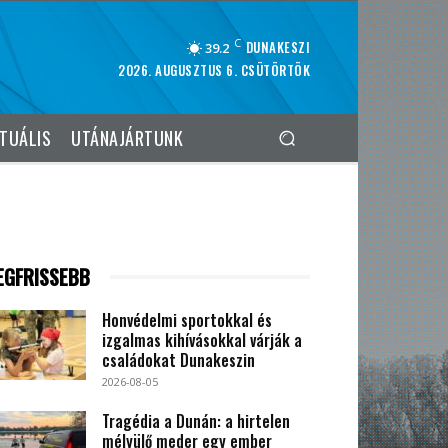
C
DUNAKESZI
39.2
2026. AUGUSZTUS 6. CSÜTÖRTÖK
TUÁLIS
UTÁNAJÁRTUNK
EGFRISSEBB
Honvédelmi sportokkal és
izgalmas kihívásokkal várják a
családokat Dunakeszin
2026-08-05
Tragédia a Dunán: a hirtelen
mélyülő meder egy ember