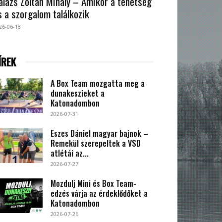
alázs Zoltán Mihály – Amikor a tehetség
s a szorgalom találkozik
26-06-18
ÍREK
A Box Team mozgatta meg a
dunakeszieket a
Katonadombon
2026-07-31
Eszes Dániel magyar bajnok –
Remekül szerepeltek a VSD
atlétái az...
2026-07-27
Mozdulj Mini és Box Team-
edzés várja az érdeklődőket a
Katonadombon
2026-07-26