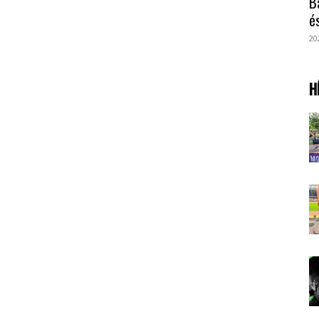
B
é
20
H