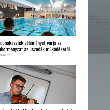
 dunakesziek véleményét várja az
nkormányzat az uszodák működéséről
26-07-23