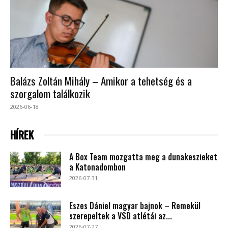
Balázs Zoltán Mihály – Amikor a tehetség és a
szorgalom találkozik
2026-06-18
HÍREK
A Box Team mozgatta meg a dunakeszieket
a Katonadombon
2026-07-31
Eszes Dániel magyar bajnok – Remekül
szerepeltek a VSD atlétái az...
2026-07-27