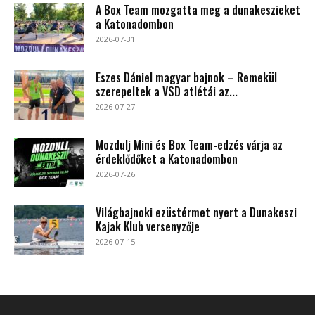
A Box Team mozgatta meg a dunakeszieket
a Katonadombon
2026-07-31
Eszes Dániel magyar bajnok – Remekül
szerepeltek a VSD atlétái az...
2026-07-27
Mozdulj Mini és Box Team-edzés várja az
érdeklődőket a Katonadombon
2026-07-26
Világbajnoki ezüstérmet nyert a Dunakeszi
Kajak Klub versenyzője
2026-07-15