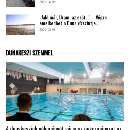
2026-08-04
„Add már, Uram, az esőt…” – Végre
emelkedhet a Duna vízszintje...
2026-08-03
DUNAKESZI SZEMMEL
A dunakesziek véleményét várja az önkormányzat az