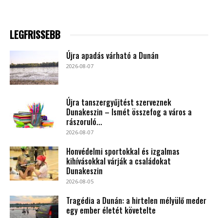
LEGFRISSEBB
Újra apadás várható a Dunán
2026-08-07
Újra tanszergyűjtést szerveznek
Dunakeszin – Ismét összefog a város a
rászoruló...
2026-08-07
Honvédelmi sportokkal és izgalmas
kihívásokkal várják a családokat
Dunakeszin
2026-08-05
Tragédia a Dunán: a hirtelen mélyülő meder
egy ember életét követelte