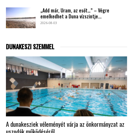
„Add már, Uram, az esőt…” – Végre
emelkedhet a Duna vízszintje...
2026-08-03
DUNAKESZI SZEMMEL
A dunakesziek véleményét várja az önkormányzat az
uszodák működéséről