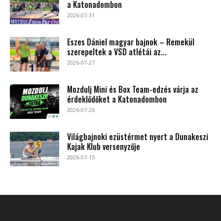
a Katonadombon
2026-07-31
Eszes Dániel magyar bajnok – Remekül
szerepeltek a VSD atlétái az...
2026-07-27
Mozdulj Mini és Box Team-edzés várja az
érdeklődőket a Katonadombon
2026-07-26
Világbajnoki ezüstérmet nyert a Dunakeszi
Kajak Klub versenyzője
2026-07-15