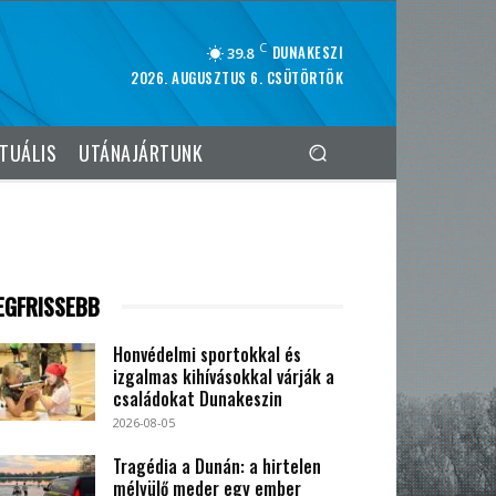
C
DUNAKESZI
39.8
2026. AUGUSZTUS 6. CSÜTÖRTÖK
TUÁLIS
UTÁNAJÁRTUNK
EGFRISSEBB
Honvédelmi sportokkal és
izgalmas kihívásokkal várják a
családokat Dunakeszin
2026-08-05
Tragédia a Dunán: a hirtelen
mélyülő meder egy ember