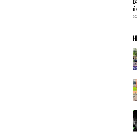
B
é
20
H