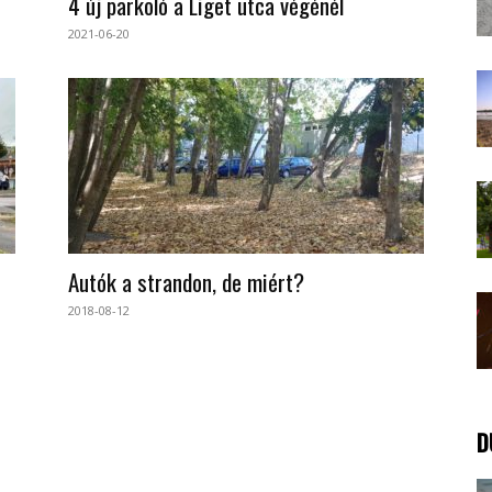
4 új parkoló a Liget utca végénél
2021-06-20
Autók a strandon, de miért?
2018-08-12
D