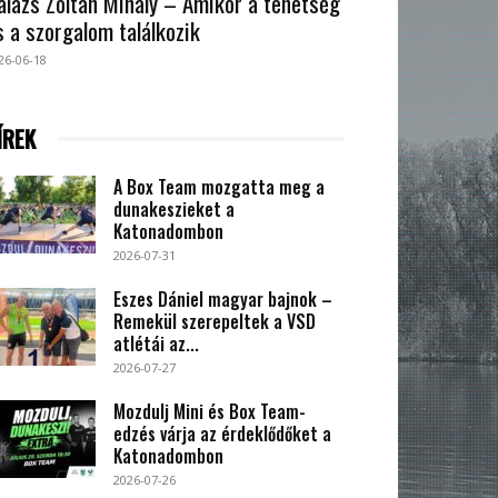
alázs Zoltán Mihály – Amikor a tehetség
s a szorgalom találkozik
26-06-18
ÍREK
A Box Team mozgatta meg a
dunakeszieket a
Katonadombon
2026-07-31
Eszes Dániel magyar bajnok –
Remekül szerepeltek a VSD
atlétái az...
2026-07-27
Mozdulj Mini és Box Team-
edzés várja az érdeklődőket a
Katonadombon
2026-07-26