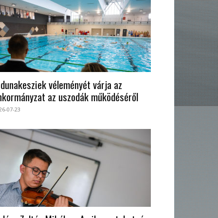
 dunakesziek véleményét várja az
nkormányzat az uszodák működéséről
26-07-23