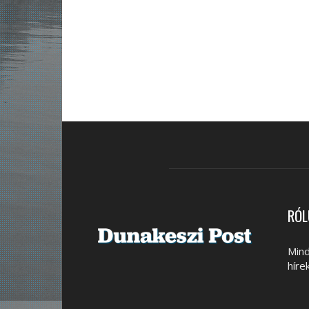
RÓL
Mind
híre