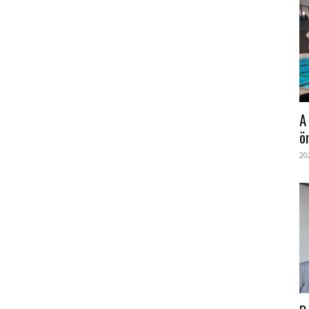
A
ö
20