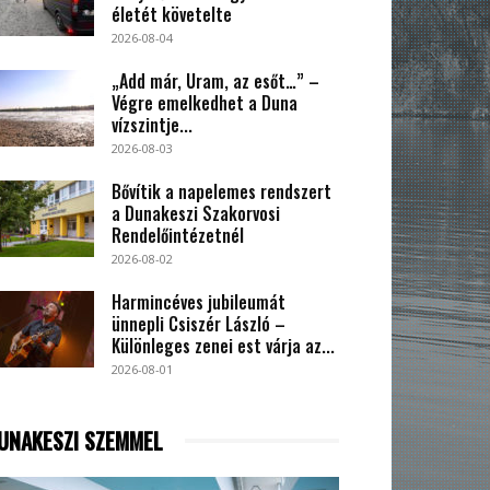
életét követelte
2026-08-04
„Add már, Uram, az esőt…” –
Végre emelkedhet a Duna
vízszintje...
2026-08-03
Bővítik a napelemes rendszert
a Dunakeszi Szakorvosi
Rendelőintézetnél
2026-08-02
Harmincéves jubileumát
ünnepli Csiszér László –
Különleges zenei est várja az...
2026-08-01
UNAKESZI SZEMMEL