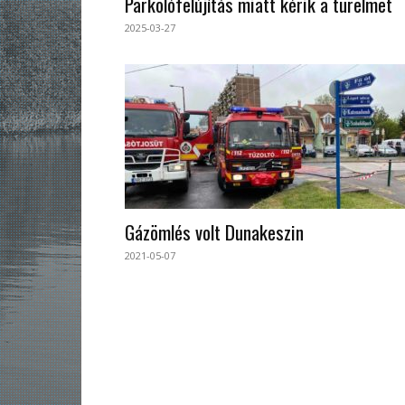
Parkolófelújítás miatt kérik a türelmet
2025-03-27
Gázömlés volt Dunakeszin
2021-05-07