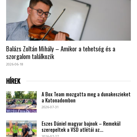
Balázs Zoltán Mihály – Amikor a tehetség és a
szorgalom találkozik
2026-06-18
HÍREK
A Box Team mozgatta meg a dunakeszieket
a Katonadombon
2026-07-31
Eszes Dániel magyar bajnok – Remekül
szerepeltek a VSD atlétái az...
2026-07-27