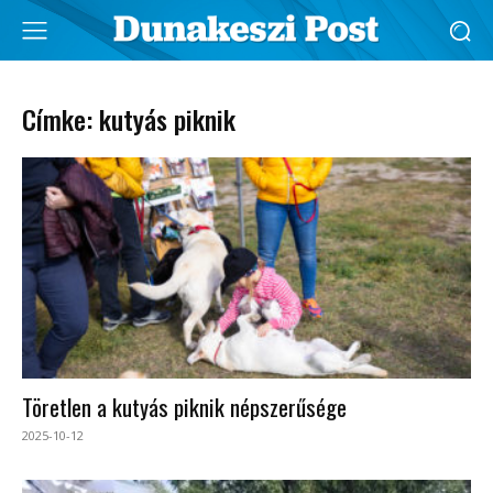
Címke: kutyás piknik
Töretlen a kutyás piknik népszerűsége
2025-10-12