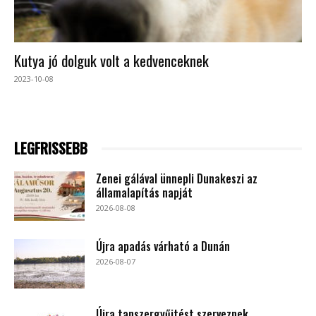
Kutya jó dolguk volt a kedvenceknek
2023-10-08
LEGFRISSEBB
Zenei gálával ünnepli Dunakeszi az
államalapítás napját
2026-08-08
Újra apadás várható a Dunán
2026-08-07
Újra tanszergyűjtést szerveznek