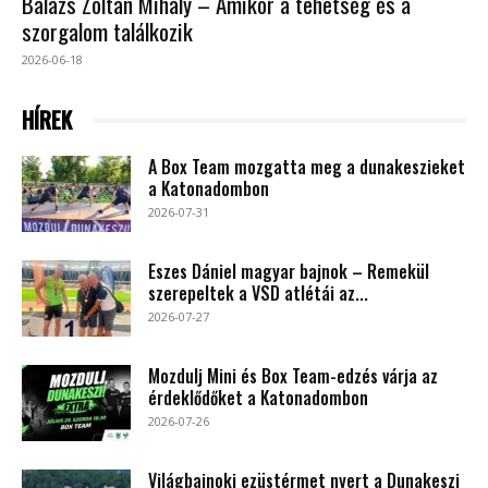
Balázs Zoltán Mihály – Amikor a tehetség és a
szorgalom találkozik
2026-06-18
HÍREK
A Box Team mozgatta meg a dunakeszieket
a Katonadombon
2026-07-31
Eszes Dániel magyar bajnok – Remekül
szerepeltek a VSD atlétái az...
2026-07-27
Mozdulj Mini és Box Team-edzés várja az
érdeklődőket a Katonadombon
2026-07-26
Világbajnoki ezüstérmet nyert a Dunakeszi