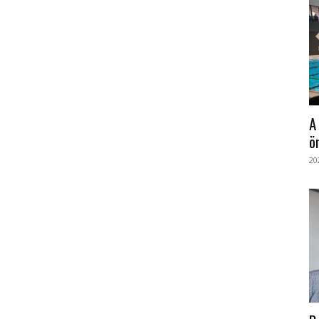
A
ö
20