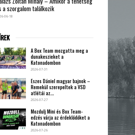
alázs Zoltán Mihály – Amikor a tehetség
s a szorgalom találkozik
26-06-18
ÍREK
A Box Team mozgatta meg a
dunakeszieket a
Katonadombon
2026-07-31
Eszes Dániel magyar bajnok –
Remekül szerepeltek a VSD
atlétái az...
2026-07-27
Mozdulj Mini és Box Team-
edzés várja az érdeklődőket a
Katonadombon
2026-07-26