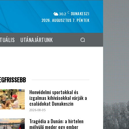
C
DUNAKESZI
30.2
2026. AUGUSZTUS 7. PÉNTEK
TUÁLIS
UTÁNAJÁRTUNK
EGFRISSEBB
Honvédelmi sportokkal és
izgalmas kihívásokkal várják a
családokat Dunakeszin
2026-08-05
Tragédia a Dunán: a hirtelen
mélyülő meder egy ember