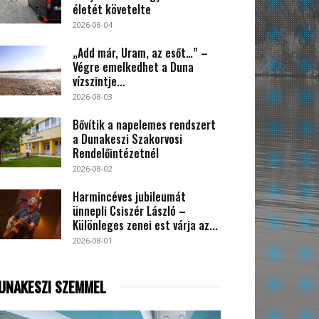
életét követelte
2026-08-04
„Add már, Uram, az esőt…” –
Végre emelkedhet a Duna
vízszintje...
2026-08-03
Bővítik a napelemes rendszert
a Dunakeszi Szakorvosi
Rendelőintézetnél
2026-08-02
Harmincéves jubileumát
ünnepli Csiszér László –
Különleges zenei est várja az...
2026-08-01
UNAKESZI SZEMMEL