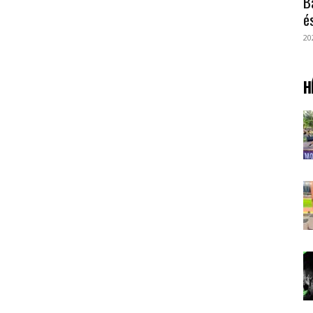
B
é
20
H