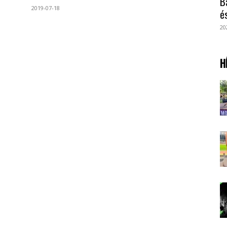
B
2019-07-18
é
20
H