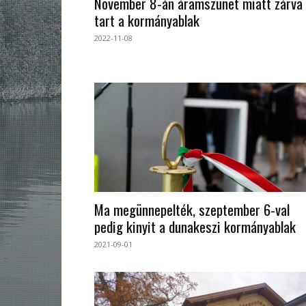
November 8-án áramszünet miatt zárva
tart a kormányablak
2022-11-08
Ma megünnepelték, szeptember 6-val
pedig kinyit a dunakeszi kormányablak
2021-09-01