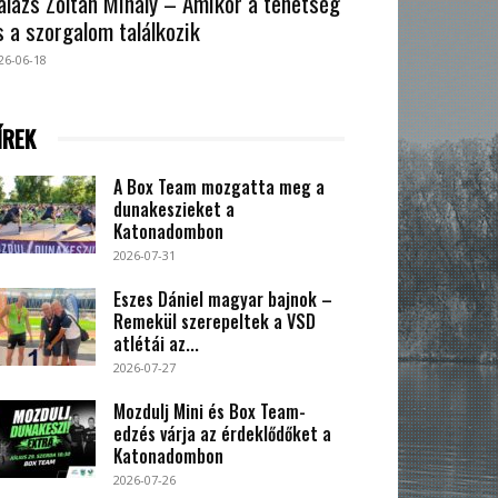
alázs Zoltán Mihály – Amikor a tehetség
s a szorgalom találkozik
26-06-18
ÍREK
A Box Team mozgatta meg a
dunakeszieket a
Katonadombon
2026-07-31
Eszes Dániel magyar bajnok –
Remekül szerepeltek a VSD
atlétái az...
2026-07-27
Mozdulj Mini és Box Team-
edzés várja az érdeklődőket a
Katonadombon
2026-07-26