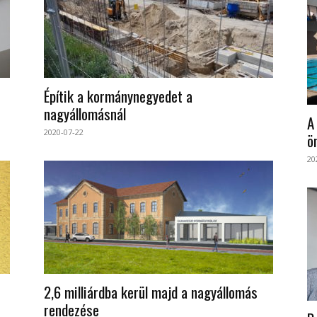
Építik a kormánynegyedet a
nagyállomásnál
A
2020-07-22
ö
20
2,6 milliárdba kerül majd a nagyállomás
rendezése