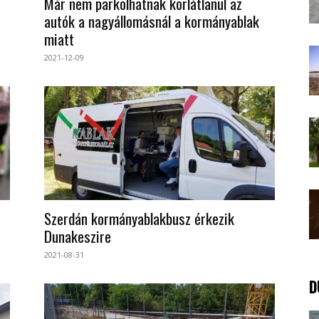
Már nem parkolhatnak korlátlanul az
autók a nagyállomásnál a kormányablak
miatt
2021-12-09
Szerdán kormányablakbusz érkezik
Dunakeszire
2021-08-31
D