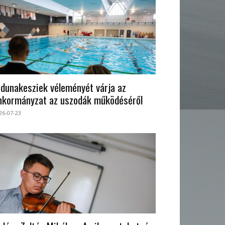
 dunakesziek véleményét várja az
nkormányzat az uszodák működéséről
26-07-23