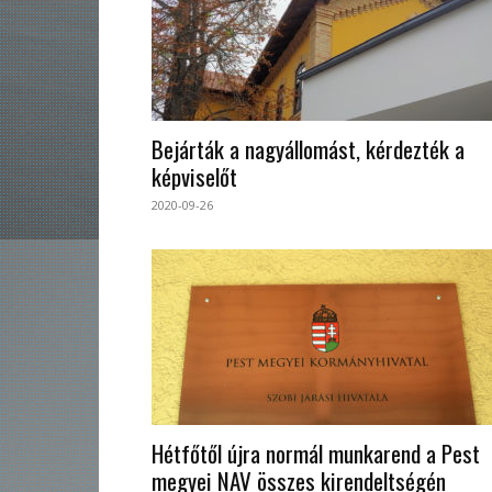
Bejárták a nagyállomást, kérdezték a
képviselőt
2020-09-26
Hétfőtől újra normál munkarend a Pest
megyei NAV összes kirendeltségén