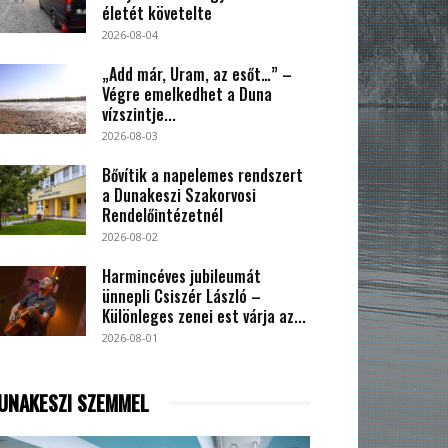
életét követelte
2026-08-04
„Add már, Uram, az esőt…” –
Végre emelkedhet a Duna
vízszintje...
2026-08-03
Bővítik a napelemes rendszert
a Dunakeszi Szakorvosi
Rendelőintézetnél
2026-08-02
Harmincéves jubileumát
ünnepli Csiszér László –
Különleges zenei est várja az...
2026-08-01
UNAKESZI SZEMMEL