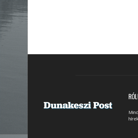
RÓL
Mind
híre