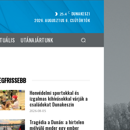
C
DUNAKESZI
25.4
2026. AUGUSZTUS 6. CSÜTÖRTÖK
TUÁLIS
UTÁNAJÁRTUNK
EGFRISSEBB
Honvédelmi sportokkal és
izgalmas kihívásokkal várják a
családokat Dunakeszin
2026-08-05
Tragédia a Dunán: a hirtelen
mélyülő meder egy ember