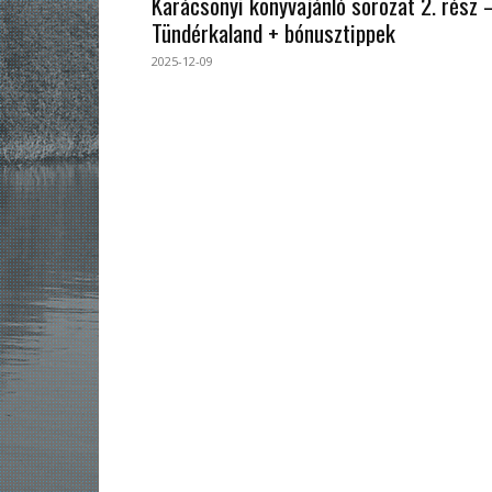
Karácsonyi könyvajánló sorozat 2. rész 
Tündérkaland + bónusztippek
2025-12-09