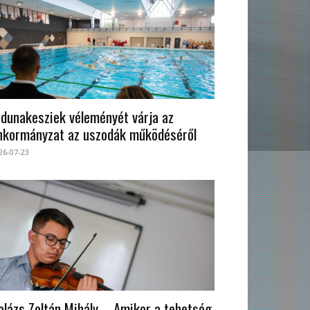
 dunakesziek véleményét várja az
nkormányzat az uszodák működéséről
26-07-23
alázs Zoltán Mihály – Amikor a tehetség