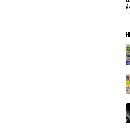
é
20
H