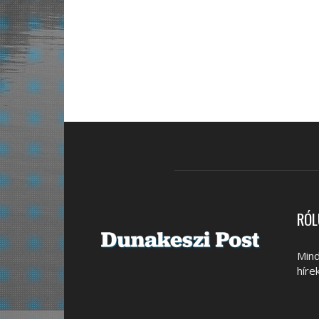
RÓL
Mind
híre