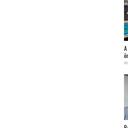
A
ö
20
B