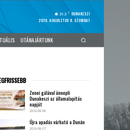
C
DUNAKESZI
31.3
2026. AUGUSZTUS 8. SZOMBAT
TUÁLIS
UTÁNAJÁRTUNK
EGFRISSEBB
Zenei gálával ünnepli
Dunakeszi az államalapítás
napját
2026-08-08
Újra apadás várható a Dunán
2026-08-07