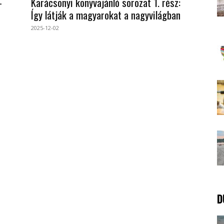
–
Karácsonyi könyvajánló sorozat 1. rész:
Így látják a magyarokat a nagyvilágban
2025-12-02
D