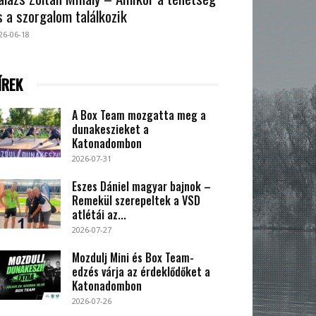
s a szorgalom találkozik
26-06-18
ÍREK
A Box Team mozgatta meg a
dunakeszieket a
Katonadombon
2026-07-31
Eszes Dániel magyar bajnok –
Remekül szerepeltek a VSD
atlétái az...
2026-07-27
Mozdulj Mini és Box Team-
edzés várja az érdeklődőket a
Katonadombon
2026-07-26