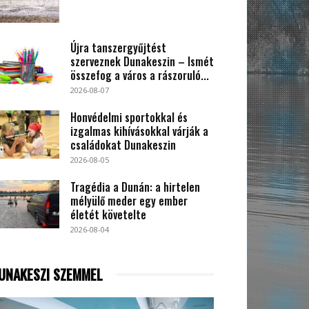
Újra tanszergyűjtést
szerveznek Dunakeszin – Ismét
összefog a város a rászoruló...
2026-08-07
Honvédelmi sportokkal és
izgalmas kihívásokkal várják a
családokat Dunakeszin
2026-08-05
Tragédia a Dunán: a hirtelen
mélyülő meder egy ember
életét követelte
2026-08-04
UNAKESZI SZEMMEL