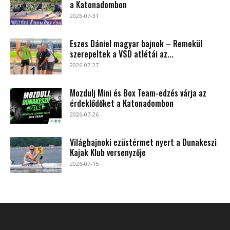
a Katonadombon
2026-07-31
Eszes Dániel magyar bajnok – Remekül
szerepeltek a VSD atlétái az...
2026-07-27
Mozdulj Mini és Box Team-edzés várja az
érdeklődőket a Katonadombon
2026-07-26
Világbajnoki ezüstérmet nyert a Dunakeszi
Kajak Klub versenyzője
2026-07-15