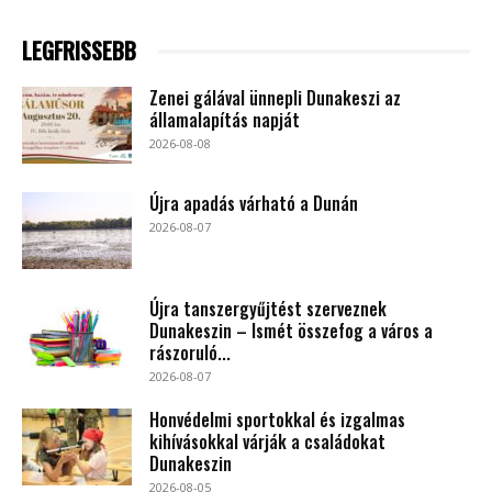
LEGFRISSEBB
Zenei gálával ünnepli Dunakeszi az
államalapítás napját
2026-08-08
Újra apadás várható a Dunán
2026-08-07
Újra tanszergyűjtést szerveznek
Dunakeszin – Ismét összefog a város a
rászoruló...
2026-08-07
Honvédelmi sportokkal és izgalmas
kihívásokkal várják a családokat
Dunakeszin
2026-08-05