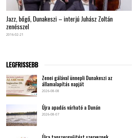
Jazz, bőgő, Dunakeszi – interjú Juhász Zoltán
zenésszel
2016-02-21
LEGFRISSEBB
Zenei gálával ünnepli Dunakeszi az
államalapítás napját
2026-08-08
Újra apadás várható a Dunán
2026-08-07
Újra tanszergyűjtést szerveznek