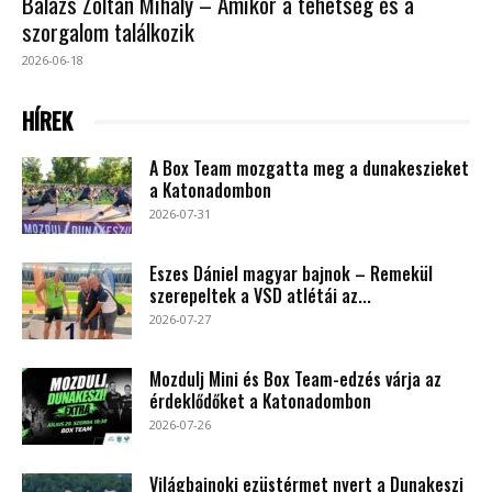
Balázs Zoltán Mihály – Amikor a tehetség és a
szorgalom találkozik
2026-06-18
HÍREK
A Box Team mozgatta meg a dunakeszieket
a Katonadombon
2026-07-31
Eszes Dániel magyar bajnok – Remekül
szerepeltek a VSD atlétái az...
2026-07-27
Mozdulj Mini és Box Team-edzés várja az
érdeklődőket a Katonadombon
2026-07-26
Világbajnoki ezüstérmet nyert a Dunakeszi