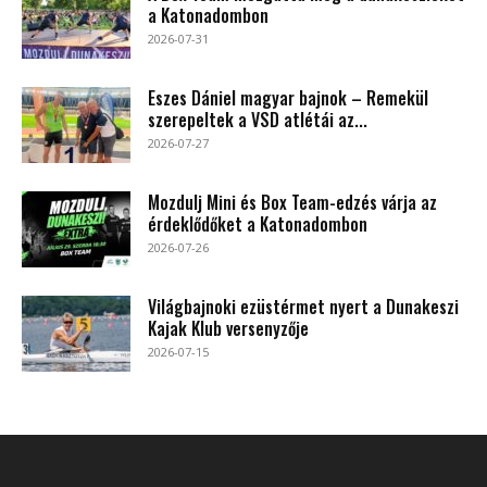
a Katonadombon
2026-07-31
Eszes Dániel magyar bajnok – Remekül
szerepeltek a VSD atlétái az...
2026-07-27
Mozdulj Mini és Box Team-edzés várja az
érdeklődőket a Katonadombon
2026-07-26
Világbajnoki ezüstérmet nyert a Dunakeszi
Kajak Klub versenyzője
2026-07-15