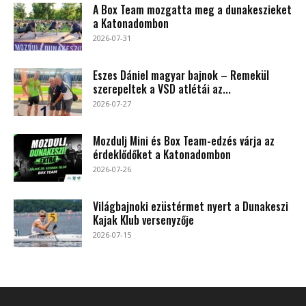
A Box Team mozgatta meg a dunakeszieket
a Katonadombon
2026-07-31
Eszes Dániel magyar bajnok – Remekül
szerepeltek a VSD atlétái az...
2026-07-27
Mozdulj Mini és Box Team-edzés várja az
érdeklődőket a Katonadombon
2026-07-26
Világbajnoki ezüstérmet nyert a Dunakeszi
Kajak Klub versenyzője
2026-07-15