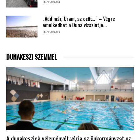
2026-08-04
„Add már, Uram, az esőt…” – Végre
emelkedhet a Duna vízszintje...
2026-08-03
DUNAKESZI SZEMMEL
A dunakesziek véleményét várja az önkormányzat az