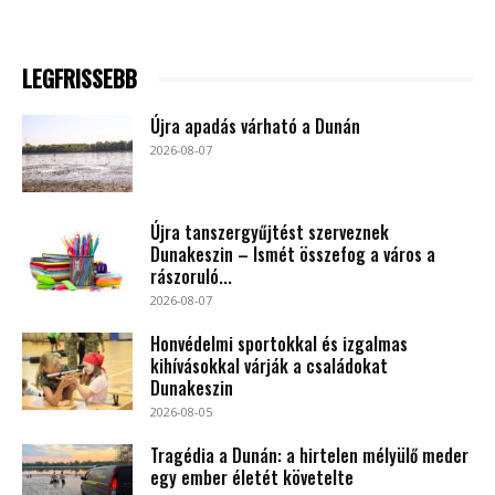
LEGFRISSEBB
Újra apadás várható a Dunán
2026-08-07
Újra tanszergyűjtést szerveznek
Dunakeszin – Ismét összefog a város a
rászoruló...
2026-08-07
Honvédelmi sportokkal és izgalmas
kihívásokkal várják a családokat
Dunakeszin
2026-08-05
Tragédia a Dunán: a hirtelen mélyülő meder
egy ember életét követelte