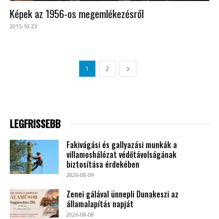
Képek az 1956-os megemlékezésről
2015-10-23
1
2
LEGFRISSEBB
Fakivágási és gallyazási munkák a
villamoshálózat védőtávolságának
biztosítása érdekében
2026-08-09
Zenei gálával ünnepli Dunakeszi az
államalapítás napját
2026-08-08