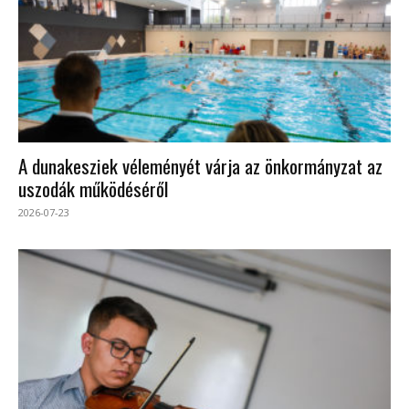
A dunakesziek véleményét várja az önkormányzat az
uszodák működéséről
2026-07-23