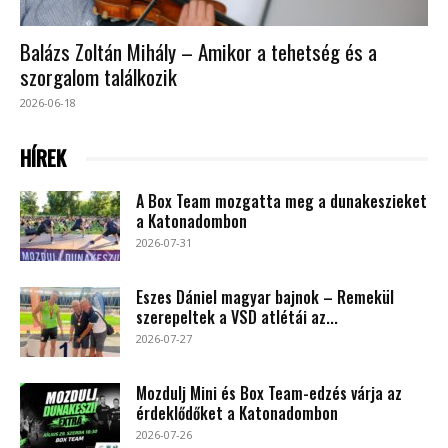
Balázs Zoltán Mihály – Amikor a tehetség és a
szorgalom találkozik
2026-06-18
HÍREK
A Box Team mozgatta meg a dunakeszieket
a Katonadombon
2026-07-31
Eszes Dániel magyar bajnok – Remekül
szerepeltek a VSD atlétái az...
2026-07-27
Mozdulj Mini és Box Team-edzés várja az
érdeklődőket a Katonadombon
2026-07-26