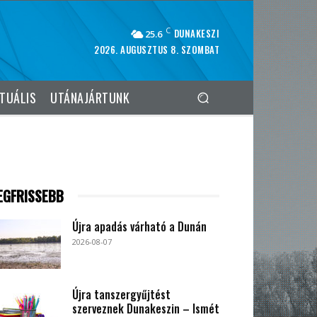
C
DUNAKESZI
25.6
2026. AUGUSZTUS 8. SZOMBAT
TUÁLIS
UTÁNAJÁRTUNK
EGFRISSEBB
Újra apadás várható a Dunán
2026-08-07
Újra tanszergyűjtést
szerveznek Dunakeszin – Ismét