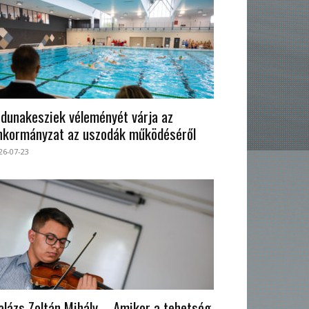
 dunakesziek véleményét várja az
nkormányzat az uszodák működéséről
26-07-23
alázs Zoltán Mihály – Amikor a tehetség