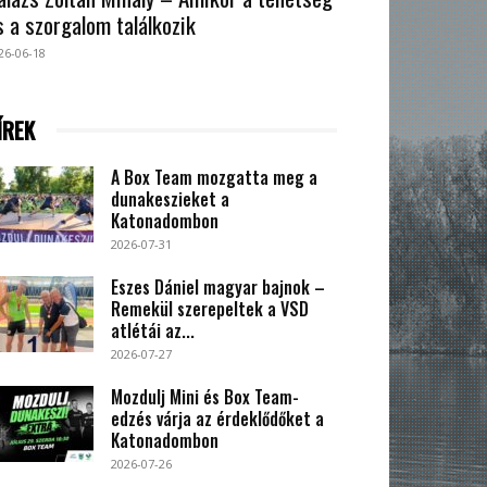
s a szorgalom találkozik
26-06-18
ÍREK
A Box Team mozgatta meg a
dunakeszieket a
Katonadombon
2026-07-31
Eszes Dániel magyar bajnok –
Remekül szerepeltek a VSD
atlétái az...
2026-07-27
Mozdulj Mini és Box Team-
edzés várja az érdeklődőket a
Katonadombon
2026-07-26