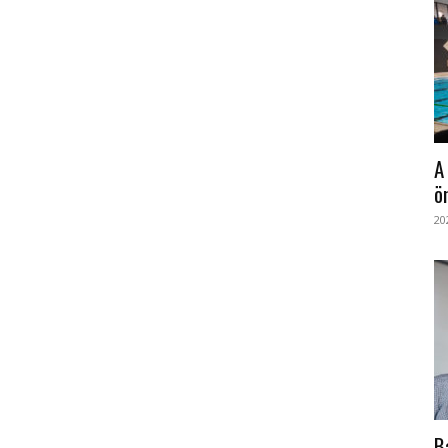
A
ö
20
B