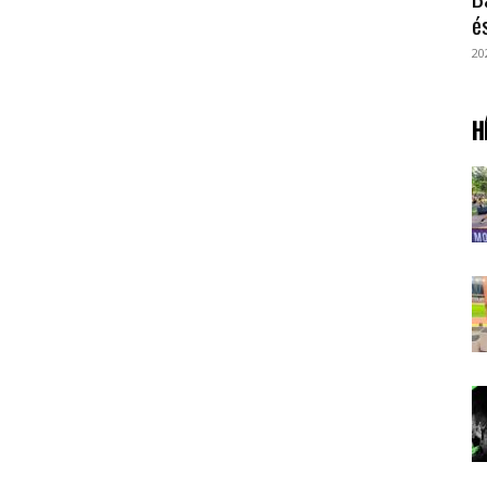
é
20
H