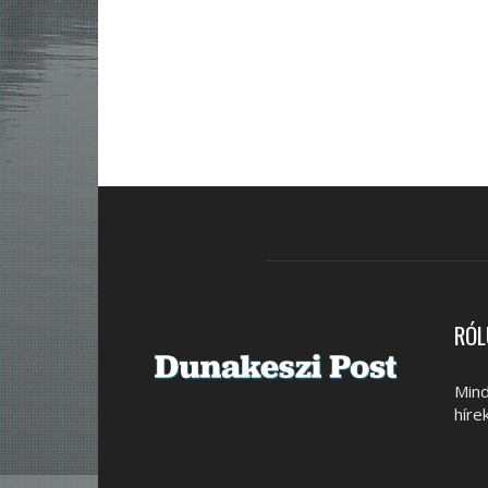
RÓL
Mind
híre