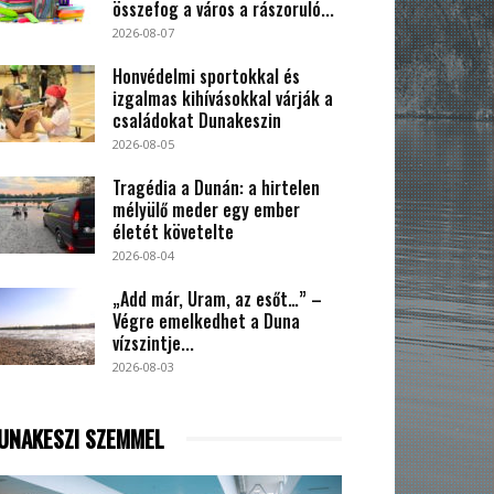
összefog a város a rászoruló...
2026-08-07
Honvédelmi sportokkal és
izgalmas kihívásokkal várják a
családokat Dunakeszin
2026-08-05
Tragédia a Dunán: a hirtelen
mélyülő meder egy ember
életét követelte
2026-08-04
„Add már, Uram, az esőt…” –
Végre emelkedhet a Duna
vízszintje...
2026-08-03
UNAKESZI SZEMMEL